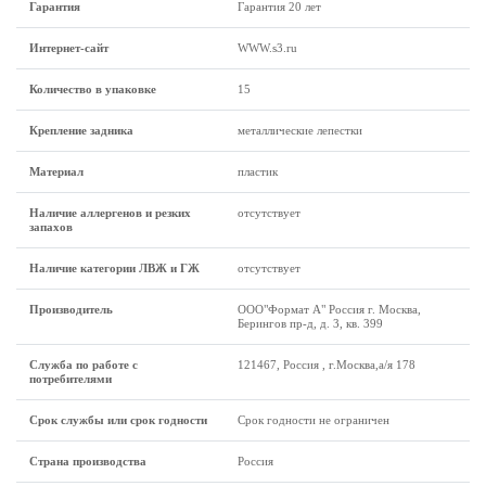
Гарантия
Гарантия 20 лет
Интернет-сайт
WWW.s3.ru
Количество в упаковке
15
Крепление задника
металлические лепестки
Материал
пластик
Наличие аллергенов и резких
отсутствует
запахов
Наличие категории ЛВЖ и ГЖ
отсутствует
Производитель
ООО"Формат А" Россия г. Москва,
Берингов пр-д, д. 3, кв. 399
Служба по работе с
121467, Россия , г.Москва,а/я 178
потребителями
Срок службы или срок годности
Срок годности не ограничен
Страна производства
Россия