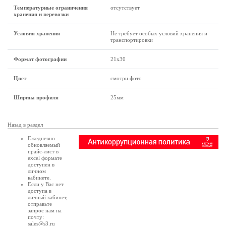
Температурные ограничения
отсутствует
хранения и перевозки
Условия хранения
Не требует особых условий хранения и
транспортировки
Формат фотографии
21х30
Цвет
смотри фото
Ширина профиля
25мм
Назад в раздел
Ежедневно
обновляемый
прайс-лист в
excel формате
доступен в
личном
кабинете
.
Если у Вас нет
доступа в
личный кабинет
,
отправьте
запрос нам на
почту:
sales@s3.ru