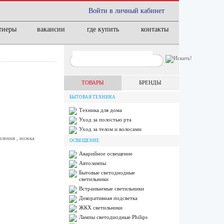
Войти в личный кабинет
тнеры
вакансии
где купить
контакты
ТОВАРЫ
БРЕНДЫ
БЫТОВАЯ ТЕХНИКА
Техника для дома
Уход за полостью рта
Уход за телом и волосами
пления , ножка
ОСВЕЩЕНИЕ
Аварийное освещение
Автолампы
Бытовые светодиодные
светильники
Встраиваемые светильники
Декоративная подсветка
ЖКХ светильники
Лампы cветодиодные Philips