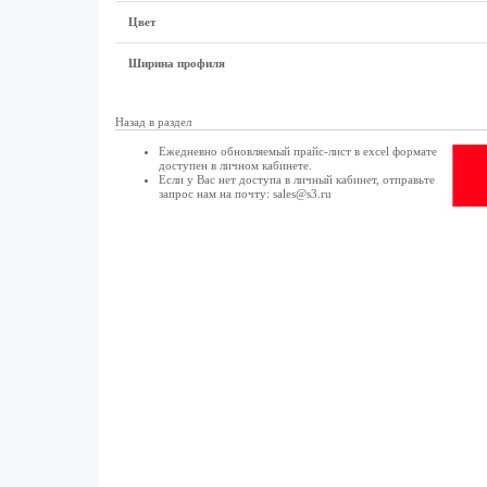
Цвет
Ширина профиля
Назад в раздел
Ежедневно обновляемый прайс-лист в excel формате
доступен в
личном кабинете
.
Если у Вас нет доступа в
личный кабинет
, отправьте
запрос нам на почту:
sales@s3.ru