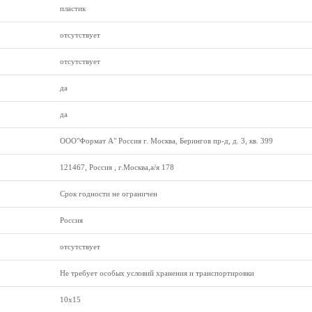
пластик
отсутствует
отсутствует
да
да
ООО"Формат А" Россия г. Москва, Берингов пр-д, д. 3, кв. 399
121467, Россия , г.Москва,а/я 178
Срок годности не ограничен
Россия
отсутствует
Не требует особых условий хранения и транспортировки
10х15