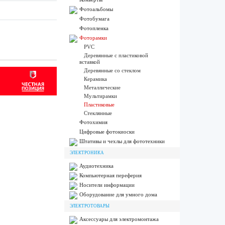
Фотоальбомы
Фотобумага
Фотопленка
Фоторамки
PVC
Деревянные с пластиковой
вставкой
Деревянные со стеклом
Керамика
Металлические
Мультирамки
Пластиковые
Стеклянные
Фотохимия
Цифровые фотокиоски
Штативы и чехлы для фототехники
ЭЛЕКТРОНИКА
Аудиотехника
Компьютерная переферия
Носители информации
Оборудование для умного дома
ЭЛЕКТРОТОВАРЫ
Аксессуары для электромонтажа