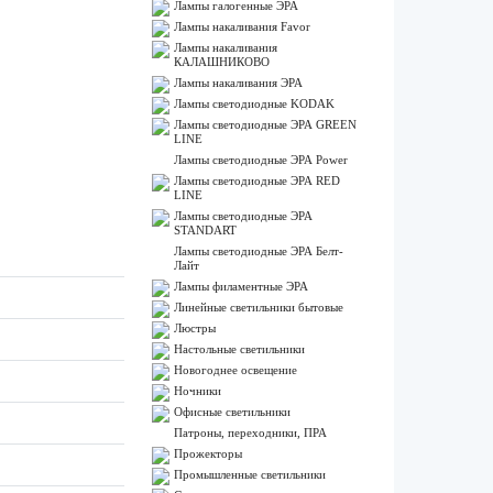
Лампы галогенные ЭРА
Лампы накаливания Favor
Лампы накаливания
КАЛАШНИКОВО
Лампы накаливания ЭРА
Лампы светодиодные KODAK
Лампы светодиодные ЭРА GREEN
LINE
Лампы светодиодные ЭРА Power
Лампы светодиодные ЭРА RED
LINE
Лампы светодиодные ЭРА
STANDART
Лампы светодиодные ЭРА Белт-
Лайт
Лампы филаментные ЭРА
Линейные светильники бытовые
Люстры
Настольные светильники
Новогоднее освещение
Ночники
Офисные светильники
Патроны, переходники, ПРА
Прожекторы
Промышленные светильники