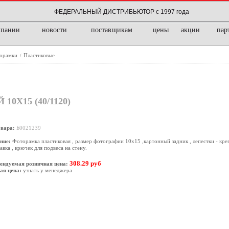
ФЕДЕРАЛЬНЫЙ ДИСТРИБЬЮТОР с 1997 года
мпании
новости
поставщикам
цены
акции
пар
орамки
Пластиковые
/
X15 (40/1120)
овара:
Б0021239
ние:
Фоторамка пластиковая , размер фотографии 10х15 ,картонный задник , лепестки - кре
авка , крючек для подвеса на стену.
308.29 руб
ендуемая розничная цена:
ая цена:
узнать у менеджера