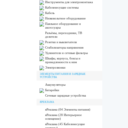
Инструменты для электромонтажа
Кабеленесущие системы
Кабель
Низковольтное оборудование
Паяльное оборудование и
аксессуары
Разъёмы, переходники, ТВ
делители
Розетки и выключатели
Стабилизаторы напряжения
Удлинители и сетевые фильтры
Шкафы, корпуса, боксы и
принадлежности к ним
Электрозвонки
ЭЛЕМЕНТЫ ПИТАНИЯ И ЗАРЯДНЫЕ
УСТРОЙСТВА
Аккумуляторы
Батарейки
Сетевые зарядные устройства
ЯРЕКЛАМА
яРеклама (04 Элементы питания)
яРеклама (28 Интерьерное
освещение)
яРеклама (45 Кабеленесущие
системы)