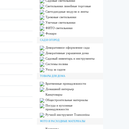
Садовые светильники
Светильники линейные торговые
Светодиодные модули и ленты
Трековые светильники
Уличные светильники
ФИТО светильники
Фонари
САД И ОГОРОД
Декоративное оформление сада
Декоративные украшения дома
Садовый инвентарь и инструменты
Системы полива
Уход за садом
ТОВАРЫ ДЛЯ ДОМА
Бритвенные принадлежности
Домашний интерьер
Канцтовары
Общестроительные материалы
Посуда и кухонные
принадлежности
Ручной инструмент Tramontina
ФОТО И РАСХОДНЫЕ МАТЕРИАЛЫ
Конверты