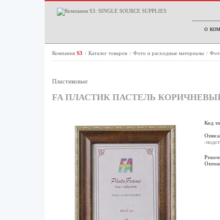
о ко
Компания
S3
Каталог товаров
Фото и расходные материалы
Фот
/
/
/
Пластиковые
FA ПЛАСТИК ПАСТЕЛЬ КОРИЧНЕВЫЙ 10
Код т
Описа
-подст
Реком
Оптов