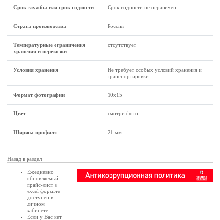
Срок службы или срок годности
Срок годности не ограничен
Страна производства
Россия
Температурные ограничения
отсутствует
хранения и перевозки
Условия хранения
Не требует особых условий хранения и
транспортировки
Формат фотографии
10х15
Цвет
смотри фото
Ширина профиля
21 мм
Назад в раздел
Ежедневно
обновляемый
прайс-лист в
excel формате
доступен в
личном
кабинете
.
Если у Вас нет