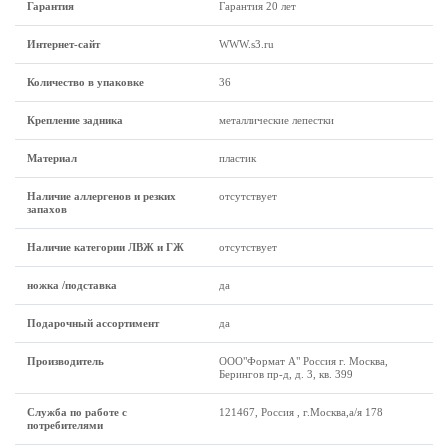
Гарантия
Гарантия 20 лет
Интернет-сайт
WWW.s3.ru
Количество в упаковке
36
Крепление задника
металлические лепестки
Материал
пластик
Наличие аллергенов и резких
отсутствует
запахов
Наличие категории ЛВЖ и ГЖ
отсутствует
ножка /подставка
да
Подарочный ассортимент
да
Производитель
ООО"Формат А" Россия г. Москва,
Берингов пр-д, д. 3, кв. 399
Служба по работе с
121467, Россия , г.Москва,а/я 178
потребителями