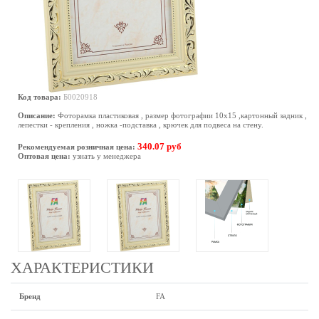
Код товара:
Б0020918
Описание:
Фоторамка пластиковая , размер фотографии 10х15 ,картонный задник ,
лепестки - крепления , ножка -подставка , крючек для подвеса на стену.
340.07 руб
Рекомендуемая розничная цена:
Оптовая цена:
узнать у менеджера
ХАРАКТЕРИСТИКИ
Бренд
FA