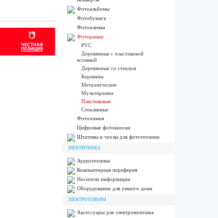
Фотоальбомы
Фотобумага
Фотопленка
Фоторамки
PVC
Деревянные с пластиковой
вставкой
Деревянные со стеклом
Керамика
Металлические
Мультирамки
Пластиковые
Стеклянные
Фотохимия
Цифровые фотокиоски
Штативы и чехлы для фототехники
ЭЛЕКТРОНИКА
Аудиотехника
Компьютерная переферия
Носители информации
Оборудование для умного дома
ЭЛЕКТРОТОВАРЫ
Аксессуары для электромонтажа