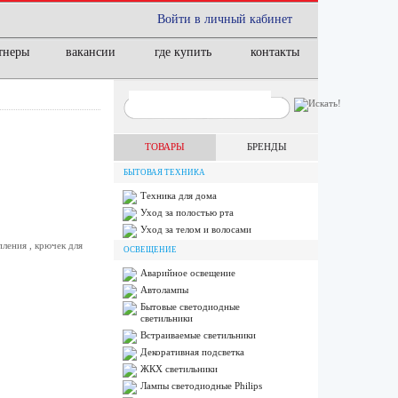
Войти в личный кабинет
тнеры
вакансии
где купить
контакты
ТОВАРЫ
БРЕНДЫ
БЫТОВАЯ ТЕХНИКА
Техника для дома
Уход за полостью рта
Уход за телом и волосами
ления , крючек для
ОСВЕЩЕНИЕ
Аварийное освещение
Автолампы
Бытовые светодиодные
светильники
Встраиваемые светильники
Декоративная подсветка
ЖКХ светильники
Лампы cветодиодные Philips