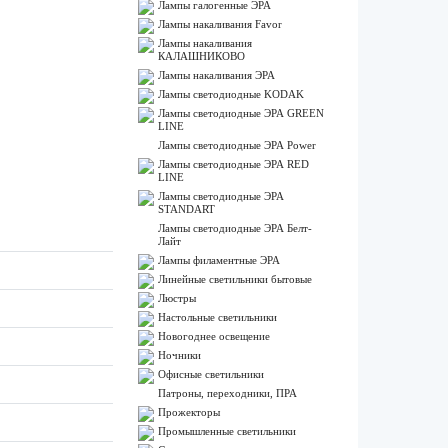
Лампы галогенные ЭРА
Лампы накаливания Favor
Лампы накаливания
КАЛАШНИКОВО
Лампы накаливания ЭРА
Лампы светодиодные KODAK
Лампы светодиодные ЭРА GREEN
LINE
Лампы светодиодные ЭРА Power
Лампы светодиодные ЭРА RED
LINE
Лампы светодиодные ЭРА
STANDART
Лампы светодиодные ЭРА Белт-
Лайт
Лампы филаментные ЭРА
Линейные светильники бытовые
Люстры
Настольные светильники
Новогоднее освещение
Ночники
Офисные светильники
Патроны, переходники, ПРА
Прожекторы
Промышленные светильники