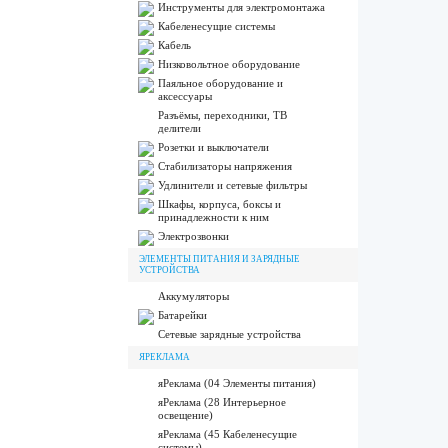
Инструменты для электромонтажа
Кабеленесущие системы
Кабель
Низковольтное оборудование
Паяльное оборудование и
аксессуары
Разъёмы, переходники, ТВ
делители
Розетки и выключатели
Стабилизаторы напряжения
Удлинители и сетевые фильтры
Шкафы, корпуса, боксы и
принадлежности к ним
Электрозвонки
ЭЛЕМЕНТЫ ПИТАНИЯ И ЗАРЯДНЫЕ
УСТРОЙСТВА
Аккумуляторы
Батарейки
Сетевые зарядные устройства
ЯРЕКЛАМА
яРеклама (04 Элементы питания)
яРеклама (28 Интерьерное
освещение)
яРеклама (45 Кабеленесущие
системы)