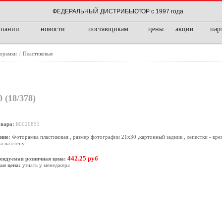
ФЕДЕРАЛЬНЫЙ ДИСТРИБЬЮТОР с 1997 года
мпании
новости
поставщикам
цены
акции
пар
орамки
Пластиковые
/
18/378)
овара:
Б0020851
ние:
Фоторамка пластиковая , размер фотографии 21х30 ,картонный задник , лепестки - креп
а на стену.
442.25 руб
ендуемая розничная цена:
ая цена:
узнать у менеджера