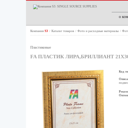
о ко
Компания
S3
Каталог товаров
Фото и расходные материалы
Фот
/
/
/
Пластиковые
FA ПЛАСТИК ЛИРА,БРИЛЛИАНТ 21Х30 (
Код т
Описа
подвес
Реком
Оптов