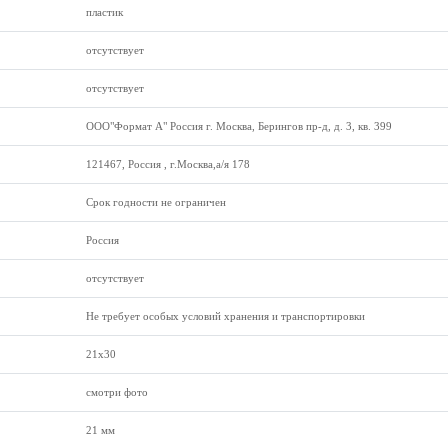
пластик
отсутствует
отсутствует
ООО"Формат А" Россия г. Москва, Берингов пр-д, д. 3, кв. 399
121467, Россия , г.Москва,а/я 178
Срок годности не ограничен
Россия
отсутствует
Не требует особых условий хранения и транспортировки
21х30
смотри фото
21 мм