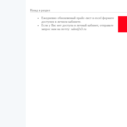
Назад в раздел
Ежедневно обновляемый прайс-лист в excel формате
доступен в
личном кабинете
.
Если у Вас нет доступа в
личный кабинет
, отправьте
запрос нам на почту:
sales@s3.ru