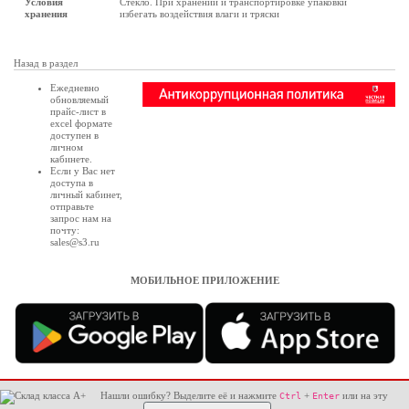
Условия
Стекло. При хранении и транспортировке упаковки
хранения
избегать воздействия влаги и тряски
Назад в раздел
Ежедневно
обновляемый
прайс-лист в
excel формате
доступен в
личном
кабинете
.
Если у Вас нет
доступа в
личный кабинет
,
отправьте
запрос нам на
почту:
sales@s3.ru
МОБИЛЬНОЕ ПРИЛОЖЕНИЕ
Нашли ошибку? Выделите её и нажмите
+
или на эту
Ctrl
Enter