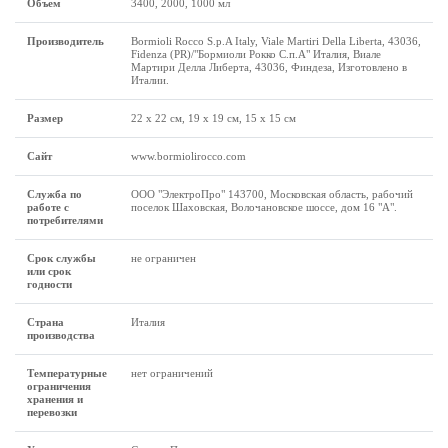
Объем
3400, 2000, 1000 мл
Производитель
Bormioli Rocco S.p.A Italy, Viale Martiri Della Liberta, 43036,
Fidenza (PR)/"Бормиоли Рокко С.п.А" Италия, Виале
Мартири Делла Либерта, 43036, Финдеза, Изготовлено в
Италии.
Размер
22 x 22 см, 19 x 19 см, 15 x 15 см
Сайт
www.bormiolirocco.com
Служба по
ООО "ЭлектроПро" 143700, Московская область, рабочий
работе с
поселок Шаховская, Волочановское шоссе, дом 16 "А".
потребителями
Срок службы
не ограничен
или срок
годности
Страна
Италия
производства
Температурные
нет ограничений
ограничения
хранения и
перевозки