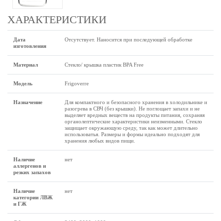
ХАРАКТЕРИСТИКИ
Дата
Отсутствует. Наносится при последующей обработке
изготовления
Материал
Стекло/ крышка пластик BPA Free
Модель
Frigoverre
Назначение
Для компактного и безопасного хранения в холодильнике и
разогрева в СВЧ (без крышки). Не поглощает запахи и не
выделяет вредных веществ на продукты питания, сохраняя
органолептические характеристики неизменными. Стекло
защищает окружающую среду, так как может длительно
использоватья. Размеры и формы идеально подходят для
хранения любых видов пищи.
Наличие
нет
аллергенов и
резких запахов
Наличие
нет
категории ЛВЖ
и ГЖ