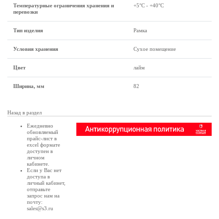
Температурные ограничения хранения и
+5°C - +40°C
перевозки
Тип изделия
Рамка
Условия хранения
Сухое помещение
Цвет
лайм
Ширина, мм
82
Назад в раздел
Ежедневно
обновляемый
прайс-лист в
excel формате
доступен в
личном
кабинете
.
Если у Вас нет
доступа в
личный кабинет
,
отправьте
запрос нам на
почту:
sales@s3.ru