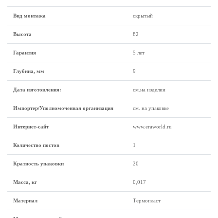
Вид монтажа
скрытый
Высота
82
Гарантия
5 лет
Глубина, мм
9
Дата изготовления:
см.на изделии
Импортер/Уполномоченная организация
см. на упаковке
Интернет-сайт
www.eraworld.ru
Количество постов
1
Кратность упаковки
20
Масса, кг
0,017
Материал
Термопласт