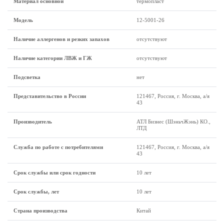
Материал основной
термопласт
Модель
12-5001-26
Наличие аллергенов и резких запахов
отсутствуют
Наличие категории ЛВЖ и ГЖ
отсутствуют
Подсветка
нет
Представительство в России
121467, Россия, г. Москва, а/я
43
Производитель
АТЛ Бизнес (ШэньчЖэнь) КО.,
ЛТД
Служба по работе с потребителями
121467, Россия, г. Москва, а/я
43
Срок службы или срок годности
10 лет
Срок службы, лет
10 лет
Страна производства
Китай