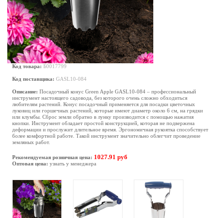
Код товара:
Б0017799
Код поставщика:
GASL10-084
Описание:
Посадочный конус Green Apple GASL10-084 – профессиональный
инструмент настоящего садовода, без которого очень сложно обходиться
любителям растений. Конус посадочный применяется для посадки цветочных
луковиц или горшечных растений, которые имеют диаметр около 6 см, на грядки
или клумбы. Сброс земли обратно в лунку производится с помощью нажатия
кнопки. Инструмент обладает простой конструкцией, которая не подвержена
деформации и прослужит длительное время. Эргономичная рукоятка способствует
более комфортной работе. Такой инструмент значительно облегчит проведение
земляных работ.
1027.91 руб
Рекомендуемая розничная цена:
Оптовая цена:
узнать у менеджера