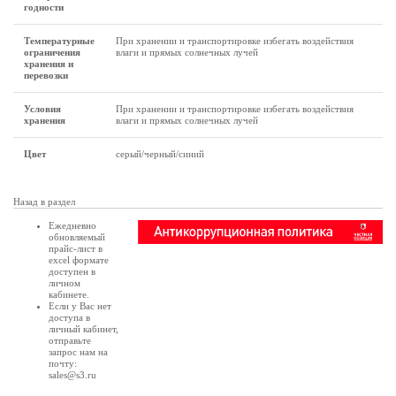
годности
Температурные
При хранении и транспортировке избегать воздействия
ограничения
влаги и прямых солнечных лучей
хранения и
перевозки
Условия
При хранении и транспортировке избегать воздействия
хранения
влаги и прямых солнечных лучей
Цвет
серый/черный/синий
Назад в раздел
Ежедневно
обновляемый
прайс-лист в
excel формате
доступен в
личном
кабинете
.
Если у Вас нет
доступа в
личный кабинет
,
отправьте
запрос нам на
почту:
sales@s3.ru