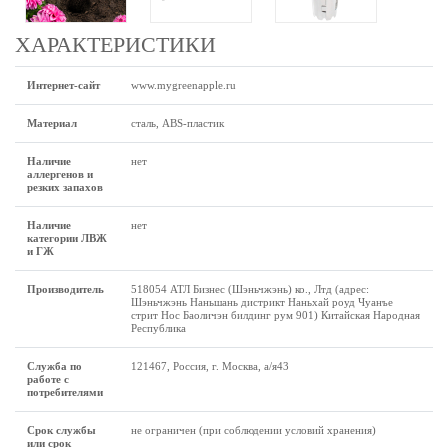
ХАРАКТЕРИСТИКИ
Интернет-сайт
www.mygreenapple.ru
Материал
сталь, ABS-пластик
Наличие
нет
аллергенов и
резких запахов
Наличие
нет
категории ЛВЖ
и ГЖ
Производитель
518054 АТЛ Бизнес (Шэньчжэнь) ко., Лтд (адрес:
Шэньчжэнь Наньшань дистрикт Наньхай роуд Чуанъе
стрит Нос Баоличэн билдинг рум 901) Китайская Народная
Республика
Служба по
121467, Россия, г. Москва, а/я43
работе с
потребителями
Срок службы
не ограничен (при соблюдении условий хранения)
или срок