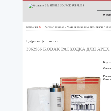
о ко
Компания
S3
Каталог товаров
Фото и расходные материалы
Циф
/
/
/
Цифровые фотокиоски
3962966 KODAK РАСХОДКА ДЛЯ APEX. PH
Код т
Описа
Реком
Оптов