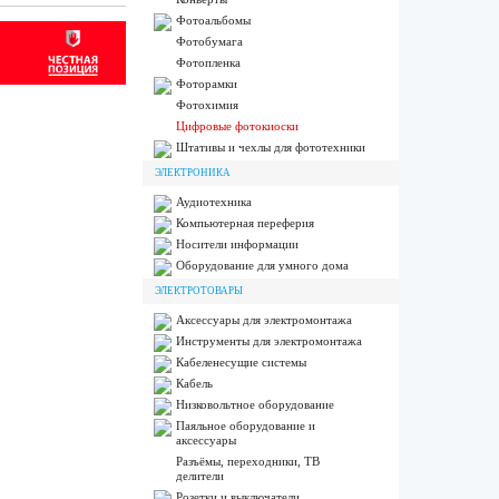
Фотоальбомы
Фотобумага
Фотопленка
Фоторамки
Фотохимия
Цифровые фотокиоски
Штативы и чехлы для фототехники
ЭЛЕКТРОНИКА
Аудиотехника
Компьютерная переферия
Носители информации
Оборудование для умного дома
ЭЛЕКТРОТОВАРЫ
Аксессуары для электромонтажа
Инструменты для электромонтажа
Кабеленесущие системы
Кабель
Низковольтное оборудование
Паяльное оборудование и
аксессуары
Разъёмы, переходники, ТВ
делители
Розетки и выключатели