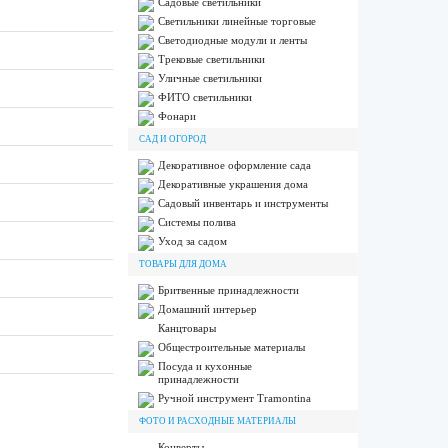
Садовые светильники
Светильники линейные торговые
Светодиодные модули и ленты
Трековые светильники
Уличные светильники
ФИТО светильники
Фонари
САД И ОГОРОД
Декоративное оформление сада
Декоративные украшения дома
Садовый инвентарь и инструменты
Системы полива
Уход за садом
ТОВАРЫ ДЛЯ ДОМА
Бритвенные принадлежности
Домашний интерьер
Канцтовары
Общестроительные материалы
Посуда и кухонные
принадлежности
Ручной инструмент Tramontina
ФОТО И РАСХОДНЫЕ МАТЕРИАЛЫ
Конверты