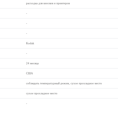
расходка для киосков и принтеров
-
-
-
Kodak
-
24 месяца
США
соблюдать температурный режим, сухое прохладное место
сухое прохладное место
-