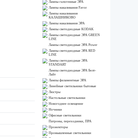
Лампы галогенные ЭРА
Лампы накаливания Favor
Лампы накаливания
КАЛАШНИКОВО
Лампы накаливания ЭРА
Лампы светодиодные KODAK
Лампы светодиодные ЭРА GREEN
LINE
Лампы светодиодные ЭРА Power
Лампы светодиодные ЭРА RED
LINE
Лампы светодиодные ЭРА
STANDART
Лампы светодиодные ЭРА Белт-
Лайт
Лампы филаментные ЭРА
Линейные светильники бытовые
Люстры
Настольные светильники
Новогоднее освещение
Ночники
Офисные светильники
Патроны, переходники, ПРА
Прожекторы
Промышленные светильники