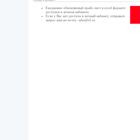
Ежедневно обновляемый прайс-лист в excel формате
доступен в
личном кабинете
.
Если у Вас нет доступа в
личный кабинет
, отправьте
запрос нам на почту:
sales@s3.ru