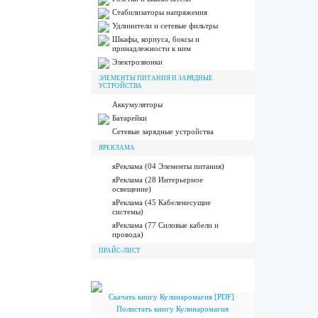
Стабилизаторы напряжения
Удлинители и сетевые фильтры
Шкафы, корпуса, боксы и
принадлежности к ним
Электрозвонки
ЭЛЕМЕНТЫ ПИТАНИЯ И ЗАРЯДНЫЕ
УСТРОЙСТВА
Аккумуляторы
Батарейки
Сетевые зарядные устройства
ЯРЕКЛАМА
яРеклама (04 Элементы питания)
яРеклама (28 Интерьерное
освещение)
яРеклама (45 Кабеленесущие
системы)
яРеклама (77 Силовые кабели и
провода)
ПРАЙС-ЛИСТ
Скачать книгу Кулинаромагия [PDF]
Полистать книгу Кулинаромагия