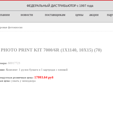
ФЕДЕРАЛЬНЫЙ ДИСТРИБЬЮТОР с 1997 года
мпании
новости
поставщикам
цены
акции
пар
ровые фотокиоски
OTO PRINT KIT 7000/6R (1Х1140, 10Х15) (70)
овара:
Б0017723
ние:
Комплект: 1 рулон бумаги и 1 картридж с пленкой
17993.64 руб
ендуемая розничная цена:
ая цена:
узнать у менеджера