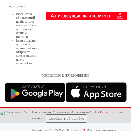
Назад в раздел
Ежедневно
обновляемый
прайс-лист в
excel формате
доступен в
личном
кабинете
.
Если у Вас нет
доступа в
личный кабинет
,
отправьте
запрос нам на
почту:
sales@s3.ru
МОБИЛЬНОЕ ПРИЛОЖЕНИЕ
Нашли ошибку? Выделите её и нажмите
+
или на эту
Ctrl
Enter
кнопку
Сообщить об ошибке
© Copyright 1997-2026. Компания
S3
. Все права защищены. При