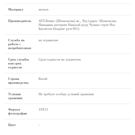
Материал
металл
Производитель
АТЛ Бизнес (Шэньчжэнь) ко., Лтд (адрес: Шэньчжэнь
Наньшань дистрикт Наньхай роуд Чуанъе стрит Нос
Баоличэн билдинг рум 901).
Служба по
не ограничен
работе с
потребителями
Срок службы
Срок годности не ограничен
или срок
годности
Страна
Китай
производства
Условия
Не требует особых условий хранения
хранения
Формат
10X15
фотографии
Цвет
-