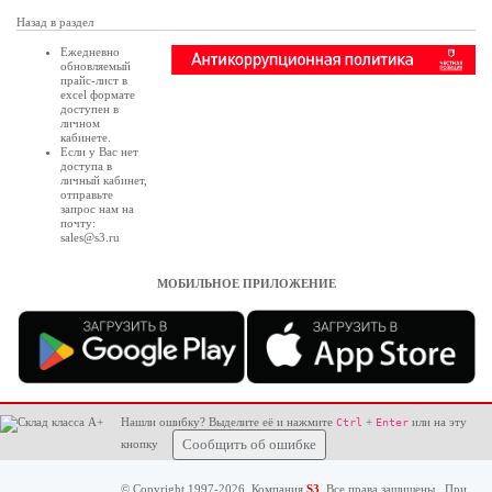
Назад в раздел
Ежедневно
обновляемый
прайс-лист в
excel формате
доступен в
личном
кабинете
.
Если у Вас нет
доступа в
личный кабинет
,
отправьте
запрос нам на
почту:
sales@s3.ru
МОБИЛЬНОЕ ПРИЛОЖЕНИЕ
Нашли ошибку? Выделите её и нажмите
+
или на эту
Ctrl
Enter
кнопку
Сообщить об ошибке
© Copyright 1997-2026. Компания
S3
. Все права защищены. При