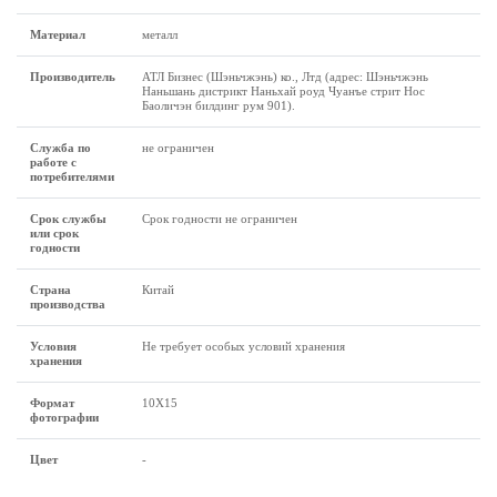
Материал
металл
Производитель
АТЛ Бизнес (Шэньчжэнь) ко., Лтд (адрес: Шэньчжэнь
Наньшань дистрикт Наньхай роуд Чуанъе стрит Нос
Баоличэн билдинг рум 901).
Служба по
не ограничен
работе с
потребителями
Срок службы
Срок годности не ограничен
или срок
годности
Страна
Китай
производства
Условия
Не требует особых условий хранения
хранения
Формат
10X15
фотографии
Цвет
-