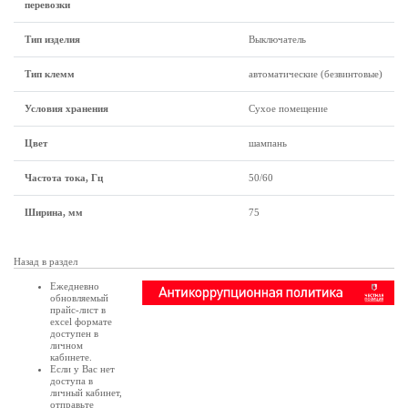
перевозки
Тип изделия
Выключатель
Тип клемм
автоматические (безвинтовые)
Условия хранения
Сухое помещение
Цвет
шампань
Частота тока, Гц
50/60
Ширина, мм
75
Назад в раздел
Ежедневно
обновляемый
прайс-лист в
excel формате
доступен в
личном
кабинете
.
Если у Вас нет
доступа в
личный кабинет
,
отправьте