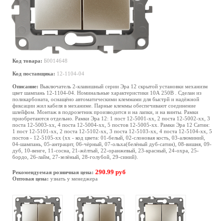
Код товара:
Б0014648
Код поставщика:
12-1104-04
Описание:
Выключатель 2-клавишный серии Эра 12 скрытой установки механизм
цвет шампань 12-1104-04. Номинальные характеристики 10А 250В . Сделан из
поликарбоната, оснащёно автоматическими клеммами для быстрй и надёжной
фиксации жил кабеля в механиме. Парные клеммы обеспечивают соединение
шлейфом. Монтаж в подрозетник производится и на лапки, и на винты. Рамки
приобретаются отдельно. Рамки Эра 12: 1 пост 12-5001-хх, 2 поста 12-5002-хх, 3
поста 12-5003-хх, 4 поста 12-5004-хх, 5 постов 12-5005-хх. Рамки Эра 12 Сатин:
1 пост 12-5101-хх, 2 поста 12-5102-хх, 3 поста 12-5103-хх, 4 поста 12-5104-хх, 5
постов - 12-5105-хх (хх - код цвета: 01-белый, 02-слоновая кость, 03-алюминий,
04-шампань, 05-антрацит, 06-чёрный, 07-ольха(белёный дуб-сатин), 08-вишня, 09-
дуб, 10-венге, 11-сосна, 21-жёлтый, 22-оранжевый, 23-красный, 24-охра, 25-
бордо, 26-лайм, 27-зелёный, 28-голубой, 29-синий).
290.99 руб
Рекомендуемая розничная цена:
Оптовая цена:
узнать у менеджера