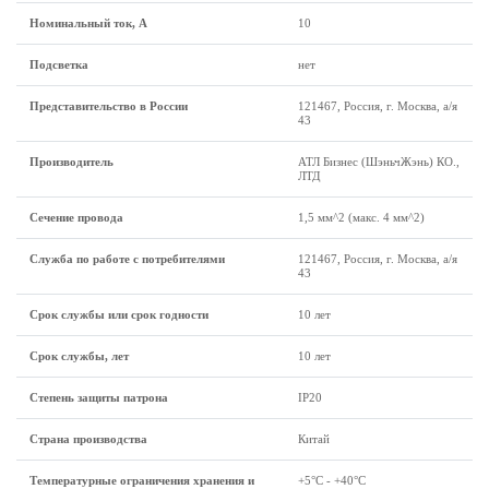
Номинальный ток, А
10
Подсветка
нет
Представительство в России
121467, Россия, г. Москва, а/я
43
Производитель
АТЛ Бизнес (ШэньчЖэнь) КО.,
ЛТД
Сечение провода
1,5 мм^2 (макс. 4 мм^2)
Служба по работе с потребителями
121467, Россия, г. Москва, а/я
43
Срок службы или срок годности
10 лет
Срок службы, лет
10 лет
Степень защиты патрона
IP20
Страна производства
Китай
Температурные ограничения хранения и
+5°C - +40°C