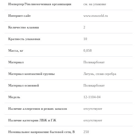
Импортер/Уполномоченная организация
см. на упаковке
Интернет-сайт
www.eraworld.ru
Количество клавиш
2
Кратность упаковки
10
Масса, кг
0,058
Материал
Поликарбонат
Материал контактной группы
Латунь, сплав серебра
Материал основной
Поликарбонат
Модель
12-1104-04
Наличие аллергенов и резких запахов
отсутствуют
Наличие категории ЛВЖ и ГЖ
отсутствуют
Номинальное напряжение бытовой сети, В
250