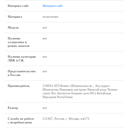
Интернет-сайт
Интернет-сайт
Материал
полиэтилен
Модель
нет
Наличие
нет
аллергенов и
резких запахов
Наличие категории
нет
ЛВЖ и ГЖ
Представительство
нет
в России
Производитель
518054 АТЛ Бизнес (Шэньчжэнь) ко., Лтд (адрес:
Шэньчжэнь Наньшань дистрикт Наньхай роуд Чуанъе
стрит Нос Баоличэн билдинг рум 901) Китайская
Народная Республика
Размеp
нет
Служба по работе
121467, Россия, г. Москва, а/я173
с потребителями