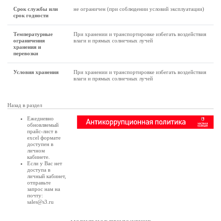
Срок службы или
не ограничен (при соблюдении условий эксплуатации)
срок годности
Температурные
При хранении и транспортировке избегать воздействия
ограничения
влаги и прямых солнечных лучей
хранения и
перевозки
Условия хранения
При хранении и транспортировке избегать воздействия
влаги и прямых солнечных лучей
Назад в раздел
Ежедневно
обновляемый
прайс-лист в
excel формате
доступен в
личном
кабинете
.
Если у Вас нет
доступа в
личный кабинет
,
отправьте
запрос нам на
почту:
sales@s3.ru