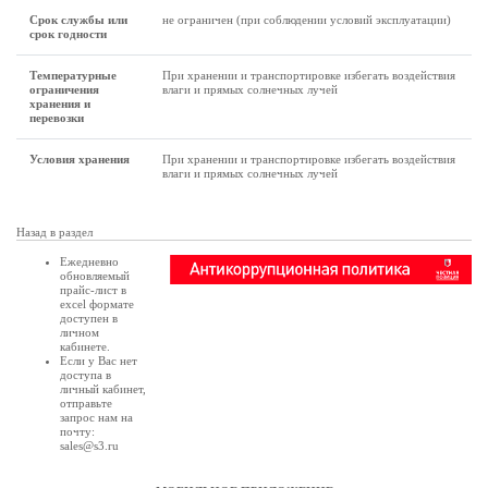
Срок службы или
не ограничен (при соблюдении условий эксплуатации)
срок годности
Температурные
При хранении и транспортировке избегать воздействия
ограничения
влаги и прямых солнечных лучей
хранения и
перевозки
Условия хранения
При хранении и транспортировке избегать воздействия
влаги и прямых солнечных лучей
Назад в раздел
Ежедневно
обновляемый
прайс-лист в
excel формате
доступен в
личном
кабинете
.
Если у Вас нет
доступа в
личный кабинет
,
отправьте
запрос нам на
почту:
sales@s3.ru