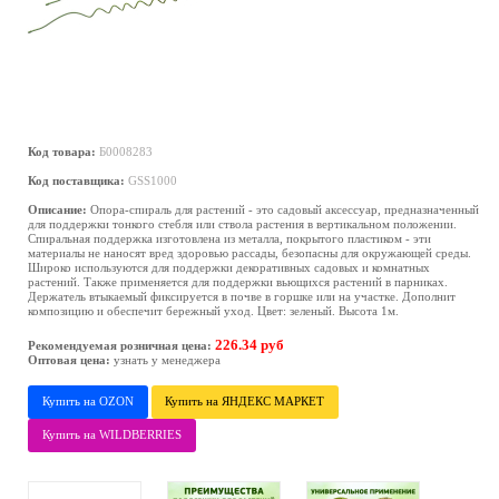
Код товара:
Б0008283
Код поставщика:
GSS1000
Описание:
Опора-спираль для растений - это садовый аксессуар, предназначенный
для поддержки тонкого стебля или ствола растения в вертикальном положении.
Спиральная поддержка изготовлена из металла, покрытого пластиком - эти
материалы не наносят вред здоровью рассады, безопасны для окружающей среды.
Широко используются для поддержки декоративных садовых и комнатных
растений. Также применяется для поддержки вьющихся растений в парниках.
Держатель втыкаемый фиксируется в почве в горшке или на участке. Дополнит
композицию и обеспечит бережный уход. Цвет: зеленый. Высота 1м.
226.34 руб
Рекомендуемая розничная цена:
Оптовая цена:
узнать у менеджера
Купить на OZON
Купить на ЯНДЕКС МАРКЕТ
Купить на WILDBERRIES