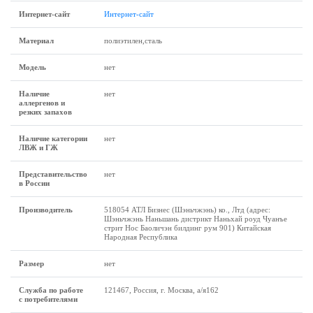
Интернет-сайт
Интернет-сайт
Материал
полиэтилен,сталь
Модель
нет
Наличие
нет
аллергенов и
резких запахов
Наличие категории
нет
ЛВЖ и ГЖ
Представительство
нет
в России
Производитель
518054 АТЛ Бизнес (Шэньчжэнь) ко., Лтд (адрес:
Шэньчжэнь Наньшань дистрикт Наньхай роуд Чуанъе
стрит Нос Баоличэн билдинг рум 901) Китайская
Народная Республика
Размеp
нет
Служба по работе
121467, Россия, г. Москва, а/я162
с потребителями