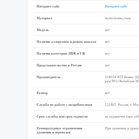
Интернет-сайт
Интернет-сайт
Материал
полиэтилен,сталь
Модель
нет
Наличие аллергенов и резких запахов
нет
Наличие категории ЛВЖ и ГЖ
нет
Представительство в России
нет
Производитель
518054 АТЛ Бизнес (Ш
рум 901) Китайская Н
Размеp
нет
Служба по работе с потребителями
121467, Россия, г. Мос
Срок службы или срок годности
не ограничен (при со
Температурные ограничения
При хранении и транс
хранения и перевозки