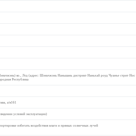
эньчжэнь) ко., Лтд (адрес: Шэньчжэнь Наньшань дистрикт Наньхай роуд Чуанъе стрит Нос
ародная Республика
ква, а/я161
блюдении условий эксплуатации)
портировке избегать воздействия влаги и прямых солнечных лучей