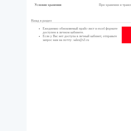
Условия хранения
При хранении и транс
Назад в раздел
Ежедневно обновляемый прайс-лист в excel формате
доступен в
личном кабинете
.
Если у Вас нет доступа в
личный кабинет
, отправьте
запрос нам на почту:
sales@s3.ru