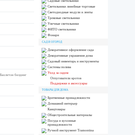
Садовые светильники
Светильники линейные торговые
Светодиодные модули и ленты
Трековые светильники
Уличные светильники
ФИТО светильники
Фонари
САД И ОГОРОД
Декоративное оформление сада
Декоративные украшения дома
Садовый инвентарь и инструменты
Системы полива
Уход за садом
 Баоличэн билдинг
Отпугиватели кротов
Поддержки и аксессуары
ТОВАРЫ ДЛЯ ДОМА
Бритвенные принадлежности
Домашний интерьер
Канцтовары
Общестроительные материалы
Посуда и кухонные
принадлежности
Ручной инструмент Tramontina