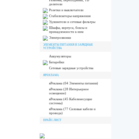
Разъёмы, переходники, ТВ
делители
Розетки и выключатели
Стабилизаторы напряжения
Удлинители и сетевые фильтры
Шкафы, корпуса, боксы и
принадлежности к ним
Электрозвонки
ЭЛЕМЕНТЫ ПИТАНИЯ И ЗАРЯДНЫЕ
УСТРОЙСТВА
Аккумуляторы
Батарейки
Сетевые зарядные устройства
ЯРЕКЛАМА
яРеклама (04 Элементы питания)
яРеклама (28 Интерьерное
освещение)
яРеклама (45 Кабеленесущие
системы)
яРеклама (77 Силовые кабели и
провода)
ПРАЙС-ЛИСТ