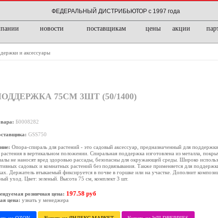
ФЕДЕРАЛЬНЫЙ ДИСТРИБЬЮТОР с 1997 года
мпании
новости
поставщикам
цены
акции
пар
держки и аксессуары
ОДДЕРЖКА 75СМ 3ШТ (50/1400)
овара:
Б0008282
оставщика:
GSS750
ние:
Опора-спираль для растений - это садовый аксессуар, предназначенный для поддержки
 растения в вертикальном положении. Спиральная поддержка изготовлена из металла, покры
алы не наносят вред здоровью рассады, безопасны для окружающей среды. Широко исполь
тивных садовых и комнатных растений без подвязывания. Также применяется для поддержк
ах. Держатель втыкаемый фиксируется в почве в горшке или на участке. Дополнит компози
ый уход. Цвет: зеленый. Высота 75 см, комплект 3 шт.
197.58 руб
ендуемая розничная цена:
ая цена:
узнать у менеджера