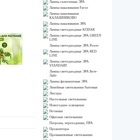
Лампы галогенные ЭРА
Лампы накаливания Favor
Лампы накаливания
КАЛАШНИКОВО
Лампы накаливания ЭРА
Лампы светодиодные KODAK
Лампы светодиодные ЭРА GREEN
LINE
Лампы светодиодные ЭРА Power
Лампы светодиодные ЭРА RED
LINE
Лампы светодиодные ЭРА
STANDART
Лампы светодиодные ЭРА Белт-
Лайт
Лампы филаментные ЭРА
Линейные светильники бытовые
Люстры
Настольные светильники
Новогоднее освещение
Ночники
Офисные светильники
Патроны, переходники, ПРА
Прожекторы
Промышленные светильники