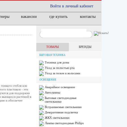
Войти в личный кабинет
тнеры
вакансии
где купить
контакты
ТОВАРЫ
БРЕНДЫ
БЫТОВАЯ ТЕХНИКА
Техника для дома
Уход за полостью рта
Уход за телом и волосами
ОСВЕЩЕНИЕ
 тонкого стебля или
Аварийное освещение
того пластиком - эти
Автолампы
зуются для поддержки
и вьющихся растений в
Бытовые светодиодные
цию и обеспечит
светильники
Встраиваемые светильники
Декоративная подсветка
ЖКХ светильники
Лампы cветодиодные Philips