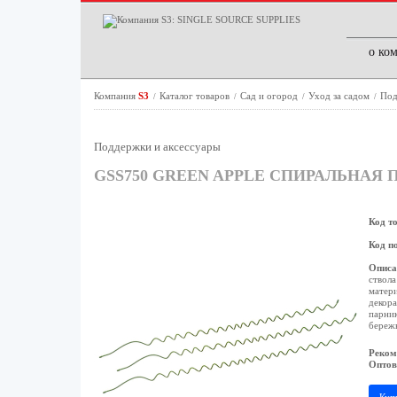
о ко
Компания
S3
Каталог товаров
Сад и огород
Уход за садом
Под
/
/
/
/
Поддержки и аксессуары
GSS750 GREEN APPLE СПИРАЛЬНАЯ П
Код т
Код п
Описа
ствола
матери
декора
парник
бережн
Реком
Оптов