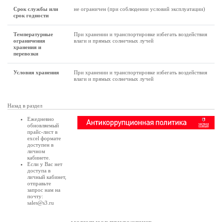
Срок службы или
не ограничен (при соблюдении условий эксплуатации)
срок годности
Температурные
При хранении и транспортировке избегать воздействия
ограничения
влаги и прямых солнечных лучей
хранения и
перевозки
Условия хранения
При хранении и транспортировке избегать воздействия
влаги и прямых солнечных лучей
Назад в раздел
Ежедневно
обновляемый
прайс-лист в
excel формате
доступен в
личном
кабинете
.
Если у Вас нет
доступа в
личный кабинет
,
отправьте
запрос нам на
почту:
sales@s3.ru