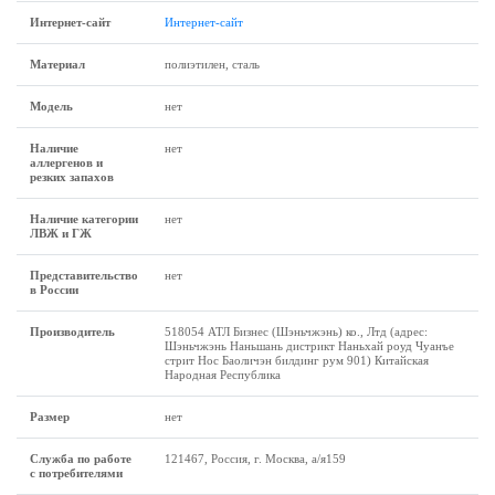
Интернет-сайт
Интернет-сайт
Материал
полиэтилен, сталь
Модель
нет
Наличие
нет
аллергенов и
резких запахов
Наличие категории
нет
ЛВЖ и ГЖ
Представительство
нет
в России
Производитель
518054 АТЛ Бизнес (Шэньчжэнь) ко., Лтд (адрес:
Шэньчжэнь Наньшань дистрикт Наньхай роуд Чуанъе
стрит Нос Баоличэн билдинг рум 901) Китайская
Народная Республика
Размеp
нет
Служба по работе
121467, Россия, г. Москва, а/я159
с потребителями