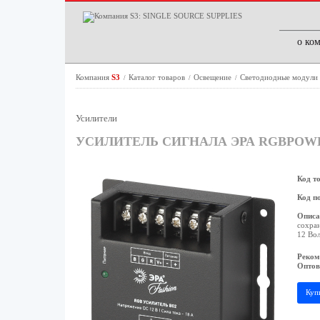
о ко
Компания
S3
Каталог товаров
Освещение
Светодиодные модули
/
/
/
Усилители
УСИЛИТЕЛЬ СИГНАЛА ЭРА RGBPOWE
Код т
Код п
Описа
сохран
12 Вол
Реком
Оптов
Куп