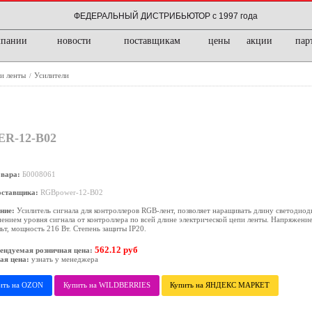
ФЕДЕРАЛЬНЫЙ ДИСТРИБЬЮТОР с 1997 года
мпании
новости
поставщикам
цены
акции
пар
 и ленты
Усилители
/
R-12-B02
овара:
Б0008061
оставщика:
RGBpower-12-B02
ние:
Усилитель сигнала для контроллеров RGB-лент, позволяет наращивать длину светодио
ением уровня сигнала от контроллера по всей длине электрической цепи ленты. Напряжени
ьт, мощность 216 Вт. Степень защиты IP20.
562.12 руб
ендуемая розничная цена:
ая цена:
узнать у менеджера
ить на OZON
Купить на WILDBERRIES
Купить на ЯНДЕКС МАРКЕТ