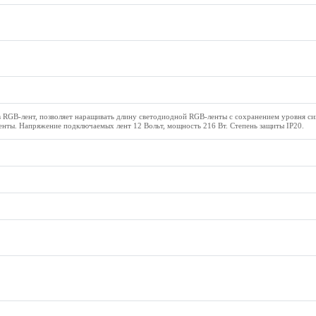
в RGB-лент, позволяет наращивать длину светодиодной RGB-ленты с сохранением уровня си
ленты. Напряжение подключаемых лент 12 Вольт, мощность 216 Вт. Степень защиты IP20.