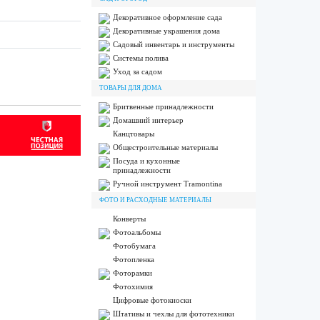
Декоративное оформление сада
Декоративные украшения дома
Садовый инвентарь и инструменты
Системы полива
Уход за садом
ТОВАРЫ ДЛЯ ДОМА
Бритвенные принадлежности
Домашний интерьер
Канцтовары
Общестроительные материалы
Посуда и кухонные
принадлежности
Ручной инструмент Tramontina
ФОТО И РАСХОДНЫЕ МАТЕРИАЛЫ
Конверты
Фотоальбомы
Фотобумага
Фотопленка
Фоторамки
Фотохимия
Цифровые фотокиоски
Штативы и чехлы для фототехники