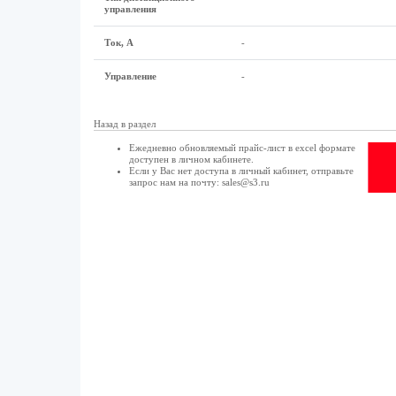
управления
Ток, А
-
Управление
-
Назад в раздел
Ежедневно обновляемый прайс-лист в excel формате
доступен в
личном кабинете
.
Если у Вас нет доступа в
личный кабинет
, отправьте
запрос нам на почту:
sales@s3.ru