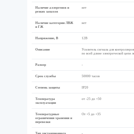
Наличие аллергенов и
нет
резких запахов
Наличие категории ЛВЖ
нет
и ГЖ
Напряжение, В
12В
Описание
Усилитель сигнала для контроллеро
по всей длине электрической цепи 
Размер
-
Срок службы
50000 часов
Степень защиты
IP20
Температура
от -25 до +50
эксплуатации
Температурные
От +5 до +35
ограничения хранения и
перевозки
Тип дистанционного
-