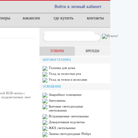
Войти в личный кабинет
тнеры
вакансии
где купить
контакты
ТОВАРЫ
БРЕНДЫ
БЫТОВАЯ ТЕХНИКА
Техника для дома
Уход за полостью рта
Уход за телом и волосами
ОСВЕЩЕНИЕ
дной RGB-ленты с
Аварийное освещение
е подключаемых лент
Автолампы
Бытовые светодиодные
светильники
Встраиваемые светильники
Декоративная подсветка
ЖКХ светильники
Лампы cветодиодные Philips