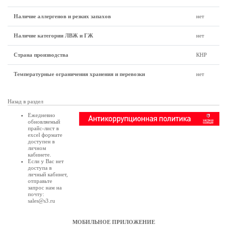
Наличие аллергенов и резких запахов
нет
Наличие категории ЛВЖ и ГЖ
нет
Страна производства
КНР
Температурные ограничения хранения и перевозки
нет
Назад в раздел
Ежедневно
обновляемый
прайс-лист в
excel формате
доступен в
личном
кабинете
.
Если у Вас нет
доступа в
личный кабинет
,
отправьте
запрос нам на
почту:
sales@s3.ru
МОБИЛЬНОЕ ПРИЛОЖЕНИЕ