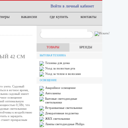
Войти в личный кабинет
тнеры
вакансии
где купить
контакты
ТОВАРЫ
БРЕНДЫ
ЫЙ 42 СМ
БЫТОВАЯ ТЕХНИКА
Техника для дома
Уход за полостью рта
Уход за телом и волосами
ОСВЕЩЕНИЕ
го уюта. Садовый
Аварийное освещение
ься в ночное время,
Автолампы
ильник садовый имеет
ечное освещение
Бытовые светодиодные
ений оптимальную
светильники
мощностью 0,5Вт, что
Встраиваемые светильники
адовые светильники
стойчивы к воздействию
Декоративная подсветка
чить и зарядить.
ЖКХ светильники
х станет прекрасным
Лампы cветодиодные Philips