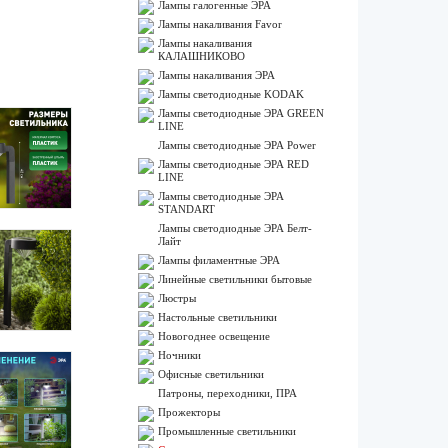
Лампы галогенные ЭРА
Лампы накаливания Favor
Лампы накаливания
КАЛАШНИКОВО
Лампы накаливания ЭРА
Лампы светодиодные KODAK
Лампы светодиодные ЭРА GREEN
LINE
Лампы светодиодные ЭРА Power
Лампы светодиодные ЭРА RED
LINE
Лампы светодиодные ЭРА
STANDART
Лампы светодиодные ЭРА Белт-
Лайт
Лампы филаментные ЭРА
Линейные светильники бытовые
Люстры
Настольные светильники
Новогоднее освещение
Ночники
Офисные светильники
Патроны, переходники, ПРА
Прожекторы
Промышленные светильники