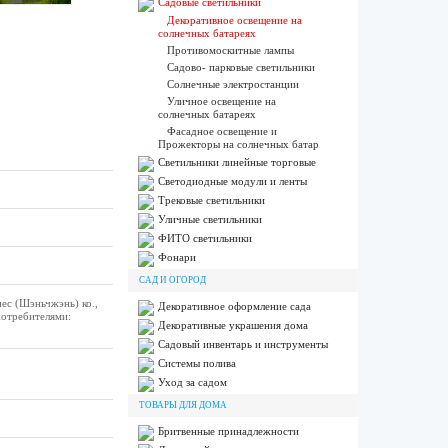
Садовые светильники
Декоративное освещение на
солнечных батареях
Противомоскитные лампы
Садово- парковые светильники
Солнечные электростанции
Уличное освещение на
солнечных батареях
Фасадное освещение и
Прожекторы на солнечных батар
Светильники линейные торговые
Светодиодные модули и ленты
Трековые светильники
Уличные светильники
ФИТО светильники
Фонари
САД И ОГОРОД
нес (Шэньчжэнь) ко.,
Декоративное оформление сада
потребителями:
Декоративные украшения дома
Садовый инвентарь и инструменты
Системы полива
Уход за садом
ТОВАРЫ ДЛЯ ДОМА
Бритвенные принадлежности