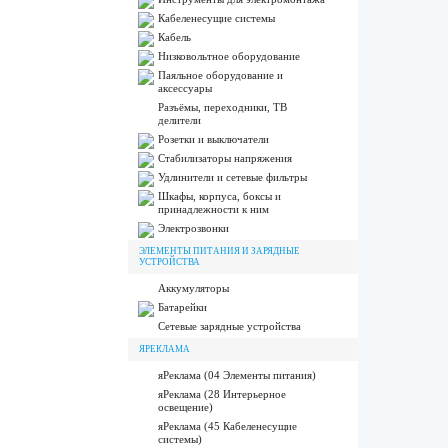
Кабеленесущие системы
Кабель
Низковольтное оборудование
Паяльное оборудование и
аксессуары
Разъёмы, переходники, ТВ
делители
Розетки и выключатели
Стабилизаторы напряжения
Удлинители и сетевые фильтры
Шкафы, корпуса, боксы и
принадлежности к ним
Электрозвонки
ЭЛЕМЕНТЫ ПИТАНИЯ И ЗАРЯДНЫЕ
УСТРОЙСТВА
Аккумуляторы
Батарейки
Сетевые зарядные устройства
ЯРЕКЛАМА
яРеклама (04 Элементы питания)
яРеклама (28 Интерьерное
освещение)
яРеклама (45 Кабеленесущие
системы)