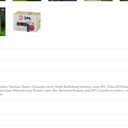
hen, Nanshan District, Chuangye street, North Baolicheng building, room 901, China/АТЛ Биз
дистрикт Наньхай роуд Чуанъе стрит Нос Баоличэн билдинг рум 901) Служба по работе с 
ае