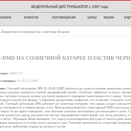
ФЕДЕРАЛЬНЫЙ ДИСТРИБЬЮТОР с 1997 года
мпании
новости
поставщикам
цены
акции
пар
Декоративное освещение на солнечных батареях
/
2-DMD НА СОЛНЕЧНОЙ БАТАРЕЕ ПЛАСТИК ЧЕРН
овара:
Б0007511
оставщика:
SL-PL42-DMD
ние:
Уличный светильник ЭРА SL-PL42-DMD придется по душе истинным ценителям дачно
ьник идеально впишется в любой ландшафтный дизайн. Особенно эффектно он будет смотрет
кое свечение посреди дачных растений привнесет ощущение таинственности и сказки. Свет
альную изогнутую форму с рифленым прозрачным плафоном, что позволяет создавать точ
ий. Уличный светильник ЭРА работает на солнечных батареях, тем самым создает для раст
ь освещенности в темное время суток. Конструкция включает сверхъяркий SMD-светодиод 
чивает более яркое освещение, чем обычные уличные светильники для загородного дома. С
гко разместить вдоль дорожек или внутри ландшафтных композиций, они легко крепятся, у
и ветра. Обращаем Ваше внимание, что перед использованием фигурки её необходимо вклю
ьник заряжается в течение всего светового дня. Уличный светильник на солнечных батарея
ом всем любителям отдыха на дачном участке.