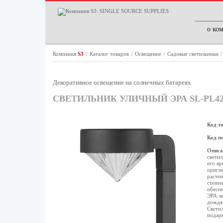
о ко
Компания
S3
Каталог товаров
Освещение
Садовые светильники
/
/
/
Декоративное освещение на солнечных батареях
СВЕТИЛЬНИК УЛИЧНЫЙ ЭРА SL-PL4
Код т
Код п
Описа
светил
его яр
оригин
растен
степен
обеспе
ЭРА ле
дождя 
Светил
подарк