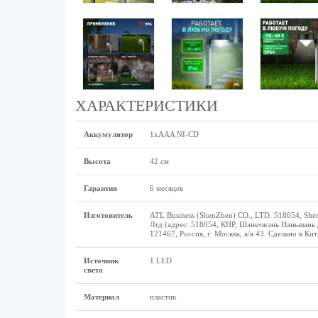
ХАРАКТЕРИСТИКИ
Аккумулятор
1xAAA NI-CD
Высота
42 см
Гарантия
6 месяцев
Изготовитель
ATL Business (ShenZhen) CO., LTD. 518054, Shenz
Лтд (адрес: 518054, КНР, Шэньчжэнь Наньшань 
121467, Россия, г. Москва, а/я 43. Сделано в Кит
Источник
1 LED
света
Материал
пластик