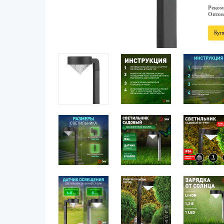
Реком
Оптов
Куп