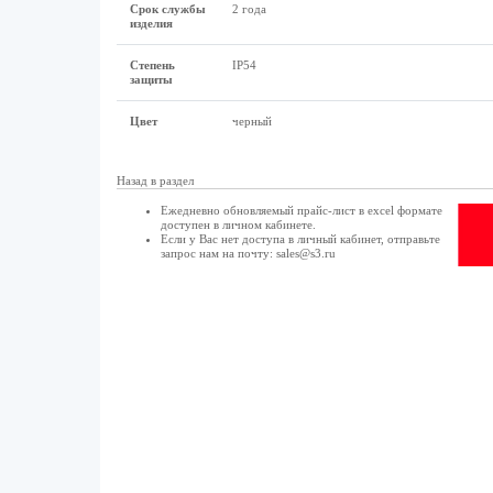
Срок службы
2 года
изделия
Степень
IP54
защиты
Цвет
черный
Назад в раздел
Ежедневно обновляемый прайс-лист в excel формате
доступен в
личном кабинете
.
Если у Вас нет доступа в
личный кабинет
, отправьте
запрос нам на почту:
sales@s3.ru