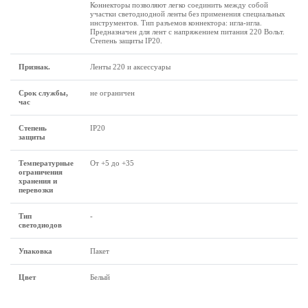
Коннекторы позволяют легко соединить между собой
участки светодиодной ленты без применения специальных
инструментов. Тип разъемов коннектора: игла-игла.
Предназначен для лент с напряжением питания 220 Вольт.
Степень защиты IP20.
Признак.
Ленты 220 и аксессуары
Срок службы,
не ограничен
час
Степень
IP20
защиты
Температурные
От +5 до +35
ограничения
хранения и
перевозки
Тип
-
светодиодов
Упаковка
Пакет
Цвет
Белый