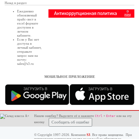
Назад в раздел
Ежедневно
обновляемый
прайс-лист в
excel формате
доступен в
личном
кабинете
.
Если у Вас нет
доступа в
личный кабинет
,
отправьте
запрос нам на
почту:
sales@s3.ru
МОБИЛЬНОЕ ПРИЛОЖЕНИЕ
Нашли ошибку? Выделите её и нажмите
+
или на эту
Ctrl
Enter
кнопку
Сообщить об ошибке
© Copyright 1997-2026. Компания
S3
. Все права защищены. При
копировании материалов ссылка на
www.s3.ru
обязательна.