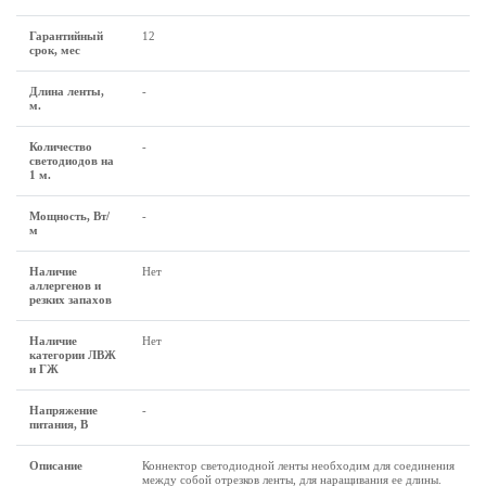
Гарантийный
12
срок, мес
Длина ленты,
-
м.
Количество
-
светодиодов на
1 м.
Мощность, Вт/
-
м
Наличие
Нет
аллергенов и
резких запахов
Наличие
Нет
категории ЛВЖ
и ГЖ
Напряжение
-
питания, В
Описание
Коннектор светодиодной ленты необходим для соединения
между собой отрезков ленты, для наращивания ее длины.