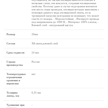
обугливаться, но так как изоляция наносится обычно в
несколько слоев, она коксуется, сохраняя изоляционные
свойства. Поэтому даже в случае подгорания контактов
или места стыка проводов, изоляция которых выполнена с
помощью данного вида изоляционной ленты, из-за
чрезмерной нагрузки возгорания не возникает, что может
спасти от пожара. - Морозостойкая; - Изолирует провода
под напряжением до 1000 В; - Материал: 100% хлопок; -
Клеевой слой - натуральный каучук.
Размеp
20мм
Состав
ХБ-лента,клеевой слой
Срок годности
24 мес
Страна
Россия
производства
Температурные
нет
ограничения
хранения и
перевозки
Толщина
0,35 мм
ленты, мм
Удлинение при
-