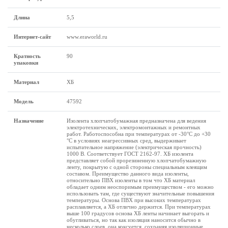
Длина
5,5
Интернет-сайт
www.eraworld.ru
Кратность
90
упаковки
Материал
ХБ
Модель
47592
Назначение
Изолента хлопчатобумажная предназначена для ведения
электротехнических, электромонтажных и ремонтных
работ. Работоспособна при температурах от -30°С до +30
°С в условиях неагрессивных сред, выдерживает
испытательное напряжение (электрическая прочность)
1000 В. Соответствует ГОСТ 2162-97. ХБ изолента
представляет собой прорезиненную хлопчатобумажную
ленту, покрытую с одной стороны специальным клеящим
составом. Преимущество данного вида изоленты,
относительно ПВХ изоленты в том что ХБ материал
обладает одним неоспоримым преимуществом - его можно
использовать там, где существуют значительные повышения
температуры. Основа ПВХ при высоких температурах
расплавляется, а ХБ отлично держится. При температурах
выше 100 градусов основа ХБ ленты начинает выгорать и
обугливаться, но так как изоляция наносится обычно в
несколько слоев, она коксуется, сохраняя изоляционные