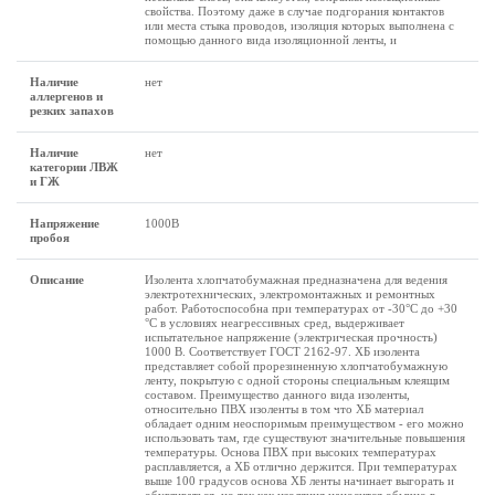
свойства. Поэтому даже в случае подгорания контактов
или места стыка проводов, изоляция которых выполнена с
помощью данного вида изоляционной ленты, и
Наличие
нет
аллергенов и
резких запахов
Наличие
нет
категории ЛВЖ
и ГЖ
Напряжение
1000В
пробоя
Описание
Изолента хлопчатобумажная предназначена для ведения
электротехнических, электромонтажных и ремонтных
работ. Работоспособна при температурах от -30°С до +30
°С в условиях неагрессивных сред, выдерживает
испытательное напряжение (электрическая прочность)
1000 В. Соответствует ГОСТ 2162-97. ХБ изолента
представляет собой прорезиненную хлопчатобумажную
ленту, покрытую с одной стороны специальным клеящим
составом. Преимущество данного вида изоленты,
относительно ПВХ изоленты в том что ХБ материал
обладает одним неоспоримым преимуществом - его можно
использовать там, где существуют значительные повышения
температуры. Основа ПВХ при высоких температурах
расплавляется, а ХБ отлично держится. При температурах
выше 100 градусов основа ХБ ленты начинает выгорать и