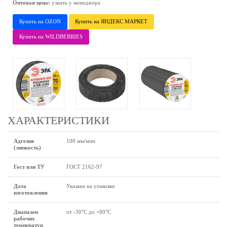
Оптовая цена:
узнать у менеджера
Купить на OZON
Купить на ЯНДЕКС МАРКЕТ
Купить на WILDBERRIES
ХАРАКТЕРИСТИКИ
Адгезия
100 мм/мин
(липкость)
Гост или ТУ
ГОСТ 2162-97
Дата
Указана на упаковке
изготовления
Диапазон
от -30°С до +80°С
рабочих
температур