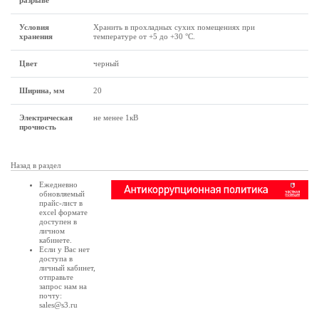
разрыве
Условия
Хранить в прохладных сухих помещениях при
хранения
температуре от +5 до +30 °С.
Цвет
черный
Ширина, мм
20
Электрическая
не менее 1кВ
прочность
Назад в раздел
Ежедневно
обновляемый
прайс-лист в
excel формате
доступен в
личном
кабинете
.
Если у Вас нет
доступа в
личный кабинет
,
отправьте
запрос нам на
почту:
sales@s3.ru