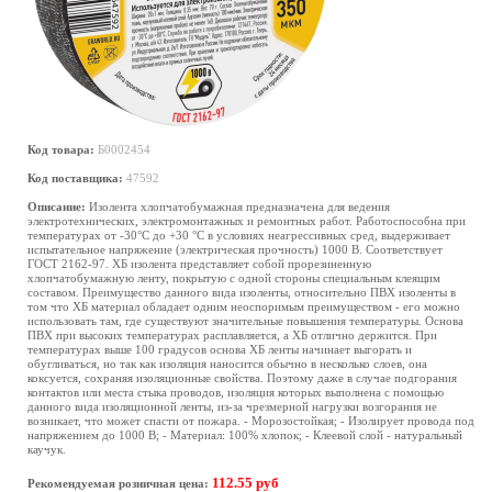
Код товара:
Б0002454
Код поставщика:
47592
Описание:
Изолента хлопчатобумажная предназначена для ведения
электротехнических, электромонтажных и ремонтных работ. Работоспособна при
температурах от -30°С до +30 °С в условиях неагрессивных сред, выдерживает
испытательное напряжение (электрическая прочность) 1000 В. Соответствует
ГОСТ 2162-97. ХБ изолента представляет собой прорезиненную
хлопчатобумажную ленту, покрытую с одной стороны специальным клеящим
составом. Преимущество данного вида изоленты, относительно ПВХ изоленты в
том что ХБ материал обладает одним неоспоримым преимуществом - его можно
использовать там, где существуют значительные повышения температуры. Основа
ПВХ при высоких температурах расплавляется, а ХБ отлично держится. При
температурах выше 100 градусов основа ХБ ленты начинает выгорать и
обугливаться, но так как изоляция наносится обычно в несколько слоев, она
коксуется, сохраняя изоляционные свойства. Поэтому даже в случае подгорания
контактов или места стыка проводов, изоляция которых выполнена с помощью
данного вида изоляционной ленты, из-за чрезмерной нагрузки возгорания не
возникает, что может спасти от пожара. - Морозостойкая; - Изолирует провода под
напряжением до 1000 В; - Материал: 100% хлопок; - Клеевой слой - натуральный
каучук.
112.55 руб
Рекомендуемая розничная цена: