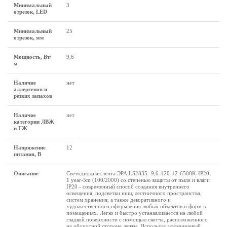
Минимальный
3
отрезок, LED
Минимальный
25
отрезок, мм
Мощность, Вт/
9,6
м
Наличие
нет
аллергенов и
резких запахов
Наличие
нет
категории ЛВЖ
и ГЖ
Напряжение
12
питания, В
Описание
Светодиодная лента ЭРА LS2835 -9,6-120-12-6500K-IP20-
1 year-5m (100/2000) со степенью защиты от пыли и влаги
IP20 - современный способ создания внутреннего
освещения, подсветки ниш, лестничного пространства,
систем хранения, а также декоративного и
художественного оформления любых объектов и форм в
помещениях. Легко и быстро устанавливается на любой
гладкой поверхности с помощью скотча, расположенного
на оборотной стороне ленты. Используя алюминиевый