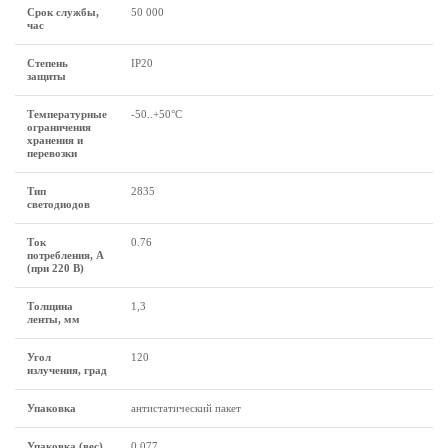
Срок службы,
50 000
час
Степень
IP20
защиты
Температурные
-50..+50°C
ограничения
хранения и
перевозки
Тип
2835
светодиодов
Ток
0.76
потребления, А
(при 220 В)
Толщина
1,3
ленты, мм
Угол
120
излучения, град
Упаковка
антистатический пакет
Упаковка (вес),
0,077