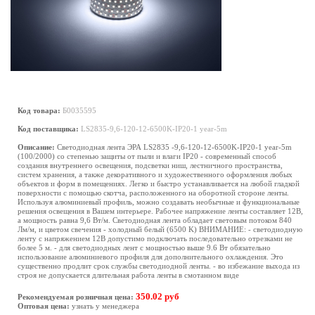
Код товара:
Б0035595
Код поставщика:
LS2835-9,6-120-12-6500K-IP20-1 year-5m
Описание:
Светодиодная лента ЭРА LS2835 -9,6-120-12-6500K-IP20-1 year-5m
(100/2000) со степенью защиты от пыли и влаги IP20 - современный способ
создания внутреннего освещения, подсветки ниш, лестничного пространства,
систем хранения, а также декоративного и художественного оформления любых
объектов и форм в помещениях. Легко и быстро устанавливается на любой гладкой
поверхности с помощью скотча, расположенного на оборотной стороне ленты.
Используя алюминиевый профиль, можно создавать необычные и функциональные
решения освещения в Вашем интерьере. Рабочее напряжение ленты составляет 12В,
а мощность равна 9,6 Вт/м. Светодиодная лента обладает световым потоком 840
Лм/м, и цветом свечения - холодный белый (6500 K) ВНИМАНИЕ: - светодиодную
ленту с напряжением 12В допустимо подключать последовательно отрезками не
более 5 м. - для светодиодных лент с мощностью выше 9.6 Вт обязательно
использование алюминиевого профиля для дополнительного охлаждения. Это
существенно продлит срок службы светодиодной ленты. - во избежание выхода из
строя не допускается длительная работа ленты в смотанном виде
350.02 руб
Рекомендуемая розничная цена:
Оптовая цена:
узнать у менеджера