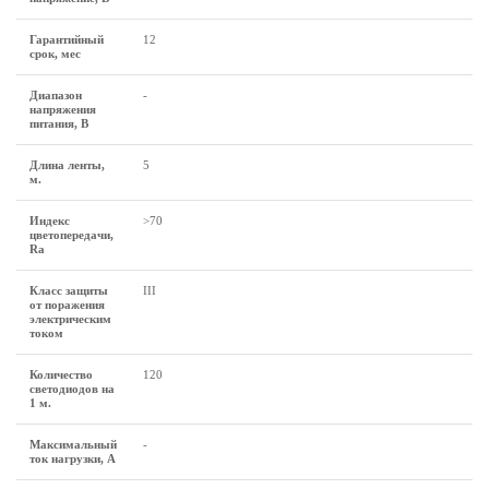
Гарантийный
12
срок, мес
Диапазон
-
напряжения
питания, В
Длина ленты,
5
м.
Индекс
>70
цветопередачи,
Ra
Класс защиты
III
от поражения
электрическим
током
Количество
120
светодиодов на
1 м.
Максимальный
-
ток нагрузки, А