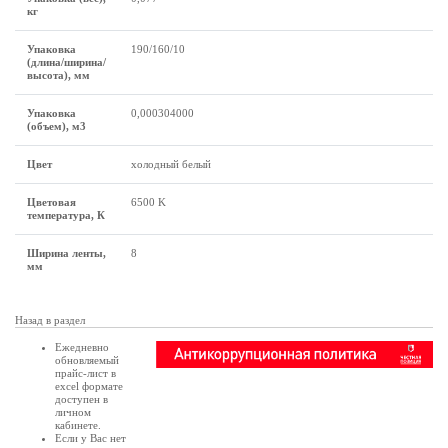
кг
Упаковка
190/160/10
(длина/ширина/
высота), мм
Упаковка
0,000304000
(объем), м3
Цвет
холодный белый
Цветовая
6500 K
температура, К
Ширина ленты,
8
мм
Назад в раздел
Ежедневно
обновляемый
прайс-лист в
excel формате
доступен в
личном
кабинете
.
Если у Вас нет