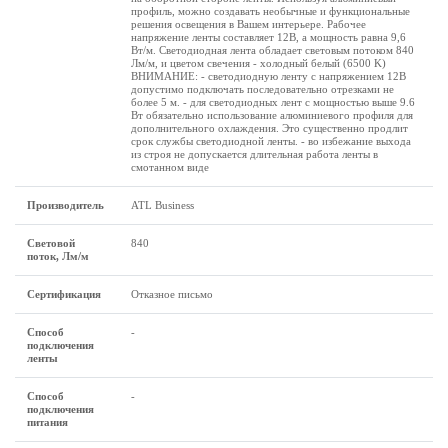
профиль, можно создавать необычные и функциональные
решения освещения в Вашем интерьере. Рабочее
напряжение ленты составляет 12В, а мощность равна 9,6
Вт/м. Светодиодная лента обладает световым потоком 840
Лм/м, и цветом свечения - холодный белый (6500 K)
ВНИМАНИЕ: - светодиодную ленту с напряжением 12В
допустимо подключать последовательно отрезками не
более 5 м. - для светодиодных лент с мощностью выше 9.6
Вт обязательно использование алюминиевого профиля для
дополнительного охлаждения. Это существенно продлит
срок службы светодиодной ленты. - во избежание выхода
из строя не допускается длительная работа ленты в
смотанном виде
Производитель
ATL Business
Световой
840
поток, Лм/м
Сертификация
Отказное письмо
Способ
-
подключения
ленты
Способ
-
подключения
питания