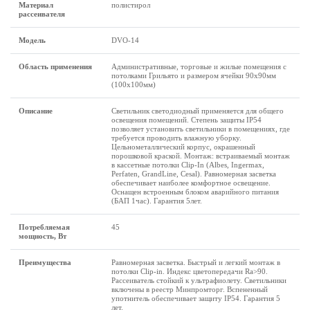
Материал
полистирол
рассеивателя
Модель
DVO-14
Область применения
Административные, торговые и жилые помещения с
потолками Грильято и размером ячейки 90х90мм
(100х100мм)
Описание
Светильник светодиодный применяется для общего
освещения помещений. Степень защиты IP54
позволяет установить светильники в помещениях, где
требуется проводить влажную уборку.
Цельнометаллический корпус, окрашенный
порошковой краской. Монтаж: встраиваемый монтаж
в кассетные потолки Clip-In (Albes, Ingermax,
Perfaten, GrandLine, Cesal). Равномерная засветка
обеспечивает наиболее комфортное освещение.
Оснащен встроенным блоком аварийного питания
(БАП 1час). Гарантия 5лет.
Потребляемая
45
мощность, Вт
Преимущества
Равномерная засветка. Быстрый и легкий монтаж в
потолки Clip-in. Индекс цветопередачи Ra>90.
Рассеиватель стойкий к ультрафиолету. Светильники
включены в реестр Минпромторг. Вспененный
употнитель обеспечивает защиту IP54. Гарантия 5
лет.