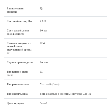
Равномерная
Да
засветка
Световой поток, Лм
4 800
Срок службы или
10 лет
срок годности
Степень защиты от
IP54
воздействия
окружающей среды,
IP
Страна производства
Россия
Тип кривой силы
Ш
света
Тип рассеивателя
Матовый (Опал)
Тип светильника
Встраиваемый в кассетные потолки Clip-In
Цвет корпуса
белый