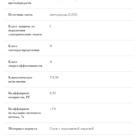
цветопередачи
Источник света
светодиоды (LED)
Класс защиты от
I
поражения
электрическим током
Класс
П
светораспределения
Класс
А
энергоэффективности
Климатическое
УХЛ4
исполнение
Коэффициент
0,95
мощности, PF
Коэффициент
<1%
пульсации светового
потока, %
Материал корпуса
Сталь с порошковой окраской