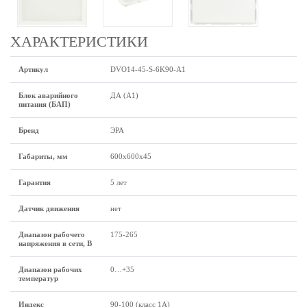
ХАРАКТЕРИСТИКИ
Артикул
DVO14-45-S-6K90-A1
Блок аварийного
ДА (А1)
питания (БАП)
Бренд
ЭРА
Габариты, мм
600х600х45
Гарантия
5 лет
Датчик движения
нет
Диапазон рабочего
175-265
напряжения в сети, В
Диапазон рабочих
0…+35
температур
Индекс
90-100 (класс 1A)