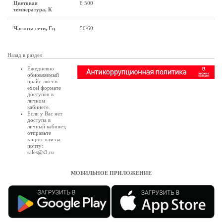
Цветовая
6 500
температура, К
Частота сети, Гц
50/60
Назад в раздел
Ежедневно
обновляемый
прайс-лист в
excel формате
доступен в
личном
кабинете
.
Если у Вас нет
доступа в
личный кабинет
,
отправьте
запрос нам на
почту:
sales@s3.ru
МОБИЛЬНОЕ ПРИЛОЖЕНИЕ