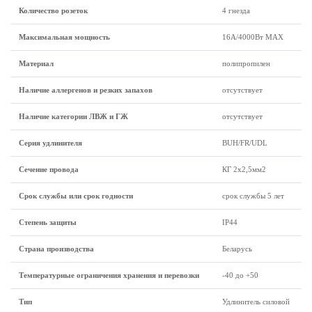
Количество розеток
4 гнезда
Максимальная мощность
16А/4000Вт МАХ
Материал
полипропилен
Наличие аллергенов и резких запахов
отсутствует
Наличие категории ЛВЖ и ГЖ
отсутствует
Серия удлинителя
BUH/FR/UDL
Сечение провода
КГ 2x2,5мм2
Срок службы или срок годности
срок службы 5 лет
Степень защиты
IP44
Страна производства
Беларусь
Температурные ограничения хранения и перевозки
-40 до +50
Тип
Удлинитель силовой