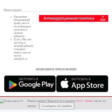
Назад в раздел
Ежедневно
обновляемый
прайс-лист в
excel формате
доступен в
личном
кабинете
.
Если у Вас нет
доступа в
личный кабинет
,
отправьте
запрос нам на
почту:
sales@s3.ru
МОБИЛЬНОЕ ПРИЛОЖЕНИЕ
Нашли ошибку? Выделите её и нажмите
+
или на эту
Ctrl
Enter
кнопку
Сообщить об ошибке