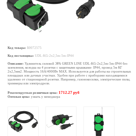
Код товара:
Б0072575
Код поставщика:
UDL-KG-2x2,5m-5m-IP44
Описание:
Удлинитель силовой ЭРА GREEN LINE UDL-KG-2x2,5m-5m-IP44 без
заземления, колодка на 4 розетки с защитными крышками- IP44, провод 5м КГ
2х2,5мм2. Мощность 16А/4000Вт МАХ. Используется для работы на строительных
площадках или дачных участках. Удобен при работе с приборами находящимися
удаленно от стационарной розетки. Например, газонокосилки, электрические пилы,
триммеры или электродрели.
1712.27 руб
Рекомендуемая розничная цена:
Оптовая цена:
узнать у менеджера