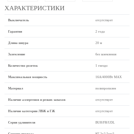
ХАРАКТЕРИСТИКИ
Выключатель
отсутствует
Гарантия
2 года
Длина шнура
20 м
Заземление
без заземления
Количество розеток
1 гнездо
Максимальная мощность
16А/4000Вт МАХ
Материал
полипропилен
Наличие аллергенов и резких запахов
отсутствует
Наличие категории ЛВЖ и ГЖ
отсутствует
Серия удлинителя
BUH/FR/UDL
Сечение провода
КГ 2x2,5мм2