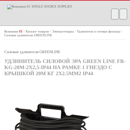
Компания
S3
Каталог товаров
Электротовары
Удлинители и сетевые фильтры
/
/
/
/
Силовые удлинители GREENLINE
Силовые удлинители GREENLINE
УДЛИНИТЕЛЬ СИЛОВОЙ ЭРА GREEN LINE FR-
KG-20M-2X2,5-IP44 НА РАМКЕ 1 ГНЕЗДО С
КРЫШКОЙ 20М КГ 2X2.5ММ2 IP44