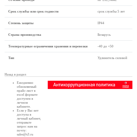
Срок службы или срок годности
срок службы 5 лет
Степень защиты
IP44
Страна производства
Беларусь
Температурные ограничения хранения и перевозки
-40 до +50
Тип
Удлинитель силовой
Назад в раздел
Ежедневно
обновляемый
прайс-лист в
excel формате
доступен в
личном
кабинете
.
Если у Вас нет
доступа в
личный кабинет
,
отправьте
запрос нам на
почту:
sales@s3.ru