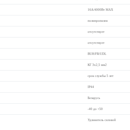
16А/4000Вт МАХ
полипропилен
отсутствует
отсутствует
BUH/FR/UDL
КГ 3x2,5 мм2
срок службы 5 лет
IP44
Беларусь
-40 до +50
Удлинитель силовой