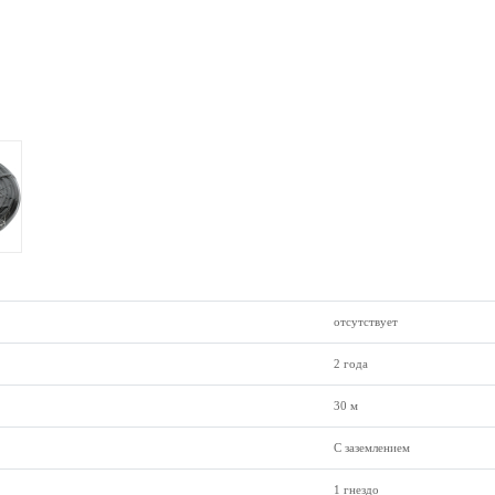
отсутствует
2 года
30 м
С заземлением
1 гнездо