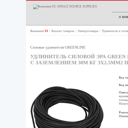
о ко
Компания
S3
Каталог товаров
Электротовары
Удлинители и сете
/
/
/
Силовые удлинители GREENLINE
УДЛИНИТЕЛЬ СИЛОВОЙ ЭРА GREEN LI
С ЗАЗЕМЛЕНИЕМ 30М КГ 3X2.5ММ2 I
Код т
Код п
Описа
крышк
площад
Наприм
Реком
Оптов