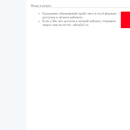
Назад в раздел
Ежедневно обновляемый прайс-лист в excel формате
доступен в
личном кабинете
.
Если у Вас нет доступа в
личный кабинет
, отправьте
запрос нам на почту:
sales@s3.ru