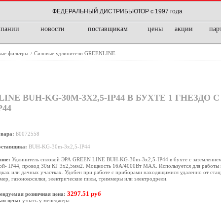
ФЕДЕРАЛЬНЫЙ ДИСТРИБЬЮТОР с 1997 года
мпании
новости
поставщикам
цены
акции
пар
вые фильтры
Силовые удлинители GREENLINE
/
NE BUH-KG-30M-3X2,5-IP44 В БУХТЕ 1 ГНЕЗДО
P44
овара:
Б0072558
оставщика:
BUH-KG-30m-3x2,5-IP44
ние:
Удлинитель силовой ЭРА GREEN LINE BUH-KG-30m-3x2,5-IP44 в бухте с заземлением,
ой- IP44, провод 30м КГ 3х2,5мм2. Мощность 16А/4000Вт МАХ. Используется для работы 
ках или дачных участках. Удобен при работе с приборами находящимися удаленно от стац
ер, газонокосилки, электрические пилы, триммеры или электродрели.
3297.51 руб
ендуемая розничная цена:
ая цена:
узнать у менеджера