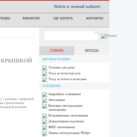
Войти в личный кабинет
тнеры
вакансии
где купить
контакты
ТОВАРЫ
БРЕНДЫ
 С КРЫШКОЙ
БЫТОВАЯ ТЕХНИКА
Техника для дома
Уход за полостью рта
Уход за телом и волосами
ОСВЕЩЕНИЕ
Аварийное освещение
 1 розетка с защитной
Автолампы
на строительных
Бытовые светодиодные
ионарной розетки.
светильники
Встраиваемые светильники
Декоративная подсветка
ЖКХ светильники
Лампы cветодиодные Philips