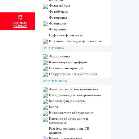
Фотоальбомы
Фотобумага
Фотопленка
Фоторамки
Фотохимия
Цифровые фотокиоски
Штативы и чехлы для фототехники
ЭЛЕКТРОНИКА
Аудиотехника
Компьютерная переферия
Носители информации
Оборудование для умного дома
ЭЛЕКТРОТОВАРЫ
Аксессуары для электромонтажа
Инструменты для электромонтажа
Кабеленесущие системы
Кабель
Низковольтное оборудование
Паяльное оборудование и
аксессуары
Разъёмы, переходники, ТВ
делители
Розетки и выключатели