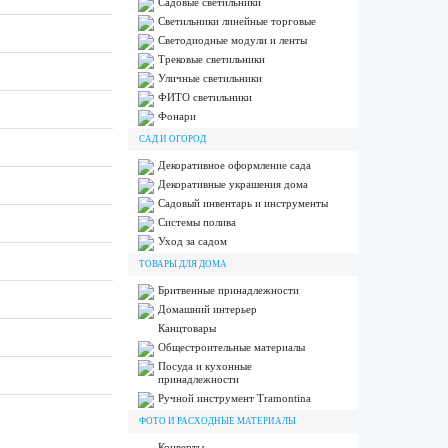
Садовые светильники
Светильники линейные торговые
Светодиодные модули и ленты
Трековые светильники
Уличные светильники
ФИТО светильники
Фонари
САД И ОГОРОД
Декоративное оформление сада
Декоративные украшения дома
Садовый инвентарь и инструменты
Системы полива
Уход за садом
ТОВАРЫ ДЛЯ ДОМА
Бритвенные принадлежности
Домашний интерьер
Канцтовары
Общестроительные материалы
Посуда и кухонные
принадлежности
Ручной инструмент Tramontina
ФОТО И РАСХОДНЫЕ МАТЕРИАЛЫ
Конверты