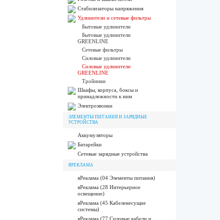
Стабилизаторы напряжения
Удлинители и сетевые фильтры
Бытовые удлинители
Бытовые удлинители
GREENLINE
Сетевые фильтры
Силовые удлинители
Силовые удлинители
GREENLINE
Тройники
Шкафы, корпуса, боксы и
принадлежности к ним
Электрозвонки
ЭЛЕМЕНТЫ ПИТАНИЯ И ЗАРЯДНЫЕ
УСТРОЙСТВА
Аккумуляторы
Батарейки
Сетевые зарядные устройства
ЯРЕКЛАМА
яРеклама (04 Элементы питания)
яРеклама (28 Интерьерное
освещение)
яРеклама (45 Кабеленесущие
системы)
яРеклама (77 Силовые кабели и