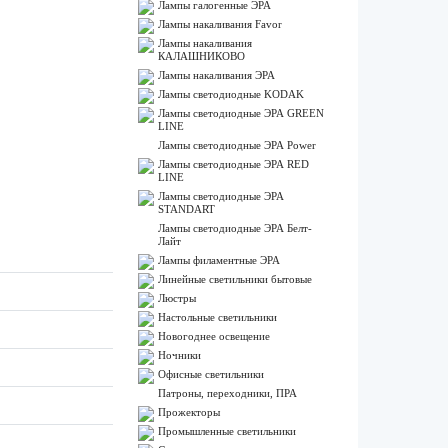
Лампы галогенные ЭРА
Лампы накаливания Favor
Лампы накаливания
КАЛАШНИКОВО
Лампы накаливания ЭРА
Лампы светодиодные KODAK
Лампы светодиодные ЭРА GREEN
LINE
Лампы светодиодные ЭРА Power
Лампы светодиодные ЭРА RED
LINE
Лампы светодиодные ЭРА
STANDART
Лампы светодиодные ЭРА Белт-
Лайт
Лампы филаментные ЭРА
Линейные светильники бытовые
Люстры
Настольные светильники
Новогоднее освещение
Ночники
Офисные светильники
Патроны, переходники, ПРА
Прожекторы
Промышленные светильники