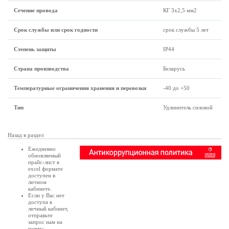
Сечение провода
КГ 3x2,5 мм2
Срок службы или срок годности
срок службы 5 лет
Степень защиты
IP44
Страна производства
Беларусь
Температурные ограничения хранения и перевозки
-40 до +50
Тип
Удлинитель силовой
Назад в раздел
Ежедневно
обновляемый
прайс-лист в
excel формате
доступен в
личном
кабинете
.
Если у Вас нет
доступа в
личный кабинет
,
отправьте
запрос нам на
почту: