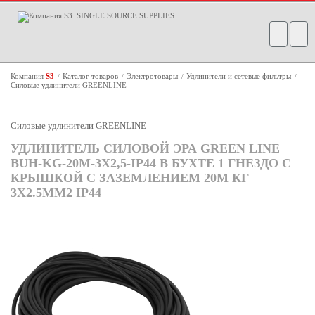
Компания
S3
Каталог товаров
Электротовары
Удлинители и сетевые фильтры
/
/
/
/
Силовые удлинители GREENLINE
Силовые удлинители GREENLINE
УДЛИНИТЕЛЬ СИЛОВОЙ ЭРА GREEN LINE
BUH-KG-20M-3X2,5-IP44 В БУХТЕ 1 ГНЕЗДО С
КРЫШКОЙ С ЗАЗЕМЛЕНИЕМ 20М КГ
3X2.5ММ2 IP44