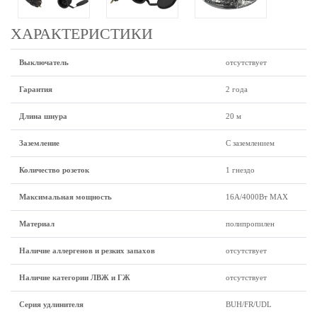
ХАРАКТЕРИСТИКИ
Выключатель
отсутствует
Гарантия
2 года
Длина шнура
20 м
Заземление
С заземлением
Количество розеток
1 гнездо
Максимальная мощность
16А/4000Вт МАХ
Материал
полипропилен
Наличие аллергенов и резких запахов
отсутствует
Наличие категории ЛВЖ и ГЖ
отсутствует
Серия удлинителя
BUH/FR/UDL