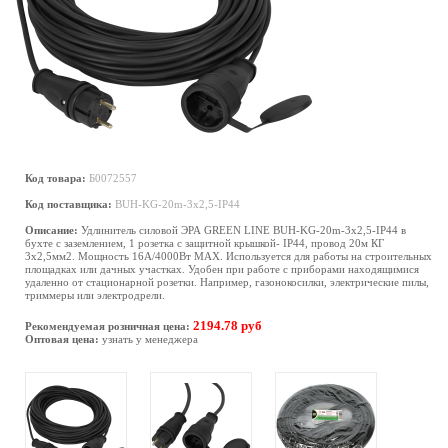
Код товара:
Б0072557
Код поставщика:
BUH-KG-20m-3x2,5-IP44
Описание:
Удлинитель силовой ЭРА GREEN LINE BUH-KG-20m-3x2,5-IP44 в
бухте с заземлением, 1 розетка с защитной крышкой- IP44, провод 20м КГ
3х2,5мм2. Мощность 16А/4000Вт МАХ. Используется для работы на строительных
площадках или дачных участках. Удобен при работе с приборами находящимися
удаленно от стационарной розетки. Например, газонокосилки, электрические пилы,
триммеры или электродрели.
2194.78 руб
Рекомендуемая розничная цена:
Оптовая цена:
узнать у менеджера