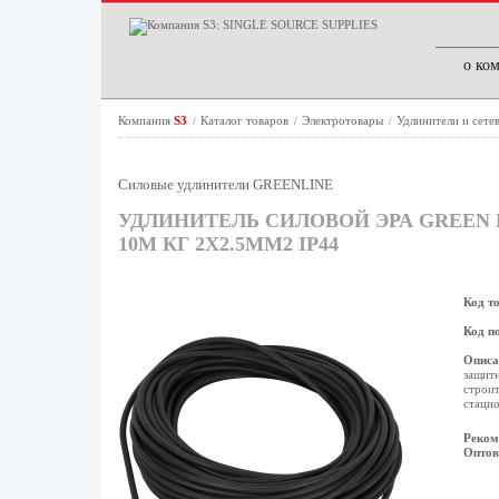
о ко
Компания
S3
Каталог товаров
Электротовары
Удлинители и сете
/
/
/
Силовые удлинители GREENLINE
УДЛИНИТЕЛЬ СИЛОВОЙ ЭРА GREEN LI
10М КГ 2X2.5ММ2 IP44
Код т
Код п
Описа
защит
строит
стацио
Реком
Оптов