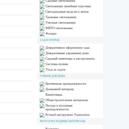
Садовые светильники
Светильники линейные торговые
Светодиодные модули и ленты
Трековые светильники
Уличные светильники
ФИТО светильники
Фонари
САД И ОГОРОД
Декоративное оформление сада
Декоративные украшения дома
Садовый инвентарь и инструменты
Системы полива
Уход за садом
ТОВАРЫ ДЛЯ ДОМА
Бритвенные принадлежности
Домашний интерьер
Канцтовары
Общестроительные материалы
Посуда и кухонные
принадлежности
Ручной инструмент Tramontina
ФОТО И РАСХОДНЫЕ МАТЕРИАЛЫ
Конверты