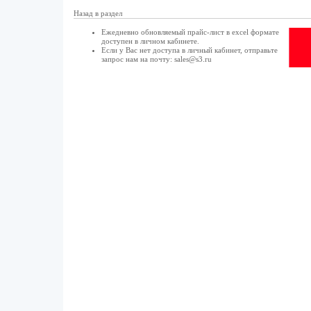
Назад в раздел
Ежедневно обновляемый прайс-лист в excel формате
доступен в
личном кабинете
.
Если у Вас нет доступа в
личный кабинет
, отправьте
запрос нам на почту:
sales@s3.ru