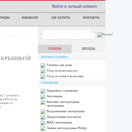
Войти в личный кабинет
тнеры
вакансии
где купить
контакты
ТОВАРЫ
БРЕНДЫ
 С КРЫШКОЙ
БЫТОВАЯ ТЕХНИКА
Техника для дома
Уход за полостью рта
Уход за телом и волосами
ОСВЕЩЕНИЕ
Аварийное освещение
, 1 розетка с
Автолампы
я работы на
Бытовые светодиодные
аленно от
светильники
и.
Встраиваемые светильники
Декоративная подсветка
ЖКХ светильники
Лампы cветодиодные Philips