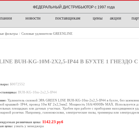
ФЕДЕРАЛЬНЫЙ ДИСТРИБЬЮТОР с 1997 года
мпании
новости
поставщикам
цены
акции
пар
вые фильтры
Силовые удлинители GREENLINE
/
NE BUH-KG-10M-2X2,5-IP44 В БУХТЕ 1 ГНЕЗДО
овара:
Б0072552
оставщика:
BUH-KG-10m-2x2,5-IP44
ние:
Удлинитель силовой ЭРА GREEN LINE BUH-KG-10m-2x2,5-IP44 в бухте, без заземления
ной крышкой- IP44, провод 10м КГ 2х2,5мм2. Мощность 16А/4000Вт МАХ. Используется дл
ельных площадках или дачных участках. Удобен при работе с приборами находящимися уд
нарной розетки. Например, газонокосилки, электрические пилы, триммеры или электродрел
1142.23 руб
ендуемая розничная цена:
ая цена:
узнать у менеджера