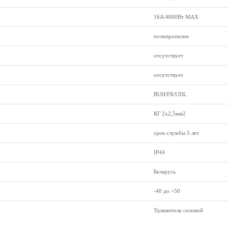
16А/4000Вт МАХ
полипропилен
отсутствует
отсутствует
BUH/FR/UDL
КГ 2x2,5мм2
срок службы 5 лет
IP44
Беларусь
-40 до +50
Удлинитель силовой