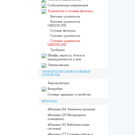
Стабилизаторы напряжения
Удлинители и сетевые фильтры
Бытовые удлинители
Бытовые удлинители
GREENLINE
Сетевые фильтры
Силовые удлинители
Силовые удлинители
GREENLINE
Тройники
Шкафы, корпуса, боксы и
принадлежности к ним
Электрозвонки
ЭЛЕМЕНТЫ ПИТАНИЯ И ЗАРЯДНЫЕ
УСТРОЙСТВА
Аккумуляторы
Батарейки
Сетевые зарядные устройства
ЯРЕКЛАМА
яРеклама (04 Элементы питания)
яРеклама (28 Интерьерное
освещение)
яРеклама (45 Кабеленесущие
системы)
яРеклама (77 Силовые кабели и