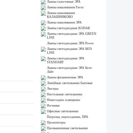
Лампы галогенные ЭРА
Лампы накаливания Favor
Лампы накаливания
КАЛАШНИКОВО
Лампы накаливания ЭРА
Лампы светодиодные KODAK
Лампы светодиодные ЭРА GREEN
LINE
Лампы светодиодные ЭРА Power
Лампы светодиодные ЭРА RED
LINE
Лампы светодиодные ЭРА
STANDART
Лампы светодиодные ЭРА Белт-
Лайт
Лампы филаментные ЭРА
Линейные светильники бытовые
Люстры
Настольные светильники
Новогоднее освещение
Ночники
Офисные светильники
Патроны, переходники, ПРА
Прожекторы
Промышленные светильники