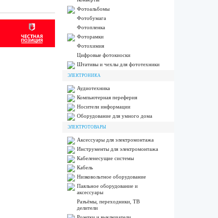
Фотоальбомы
Фотобумага
Фотопленка
Фоторамки
Фотохимия
Цифровые фотокиоски
Штативы и чехлы для фототехники
ЭЛЕКТРОНИКА
Аудиотехника
Компьютерная переферия
Носители информации
Оборудование для умного дома
ЭЛЕКТРОТОВАРЫ
Аксессуары для электромонтажа
Инструменты для электромонтажа
Кабеленесущие системы
Кабель
Низковольтное оборудование
Паяльное оборудование и
аксессуары
Разъёмы, переходники, ТВ
делители
Розетки и выключатели