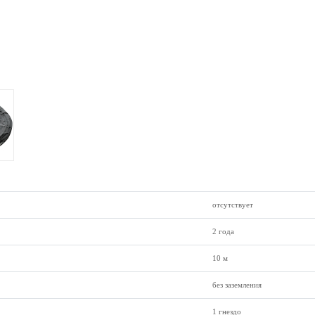
отсутствует
2 года
10 м
без заземления
1 гнездо