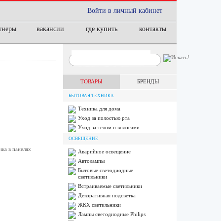
Войти в личный кабинет
тнеры
вакансии
где купить
контакты
ТОВАРЫ
БРЕНДЫ
БЫТОВАЯ ТЕХНИКА
Техника для дома
Уход за полостью рта
Уход за телом и волосами
ОСВЕЩЕНИЕ
ка в панелях
Аварийное освещение
Автолампы
Бытовые светодиодные
светильники
Встраиваемые светильники
Декоративная подсветка
ЖКХ светильники
Лампы cветодиодные Philips