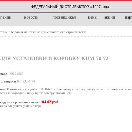
ФЕДЕРАЛЬНЫЙ ДИСТРИБЬЮТОР с 1997 года
мпании
новости
поставщикам
цены
акции
пар
стемы
Коробки монтажные для монолитного строительства
/
ДЛЯ УСТАНОВКИ В КОРОБКУ KUM-70-72
овара:
Б0071869
оставщика:
KL-KUM-70
ние:
В комплекте с коробкой KUM-75-62 используется для крепления потолочного светильни
ытия и подводке к нему проводов групповой цепи.
104.62 руб
ендуемая розничная цена:
ая цена:
узнать у менеджера