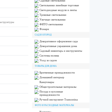
Садовые светильники
Светильники линейные торговые
Светодиодные модули и ленты
Трековые светильники
Уличные светильники
раструктуры
ФИТО светильники
Фонари
САД И ОГОРОД
Декоративное оформление сада
Декоративные украшения дома
Садовый инвентарь и инструменты
Системы полива
Уход за садом
ТОВАРЫ ДЛЯ ДОМА
Бритвенные принадлежности
Домашний интерьер
Канцтовары
Общестроительные материалы
Посуда и кухонные
принадлежности
Ручной инструмент Tramontina
ФОТО И РАСХОДНЫЕ МАТЕРИАЛЫ
Конверты