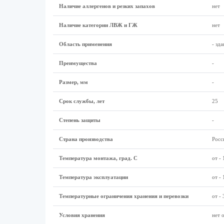
Наличие аллергенов и резких запахов
нет
Наличие категории ЛВЖ и ГЖ
нет
Область применения
- зд
Преимущества
-
Размер, мм
-
Срок службы, лет
25
Степень защиты
-
Страна производства
Росс
Температура монтажа, град. С
от - 
Температура эксплуатации
от - 
Температурные ограничения хранения и перевозки
от - 
Условия хранения
нет 