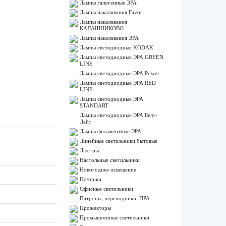
Лампы галогенные ЭРА
Лампы накаливания Favor
Лампы накаливания
КАЛАШНИКОВО
Лампы накаливания ЭРА
Лампы светодиодные KODAK
Лампы светодиодные ЭРА GREEN
LINE
Лампы светодиодные ЭРА Power
Лампы светодиодные ЭРА RED
LINE
Лампы светодиодные ЭРА
STANDART
Лампы светодиодные ЭРА Белт-
Лайт
Лампы филаментные ЭРА
Линейные светильники бытовые
Люстры
Настольные светильники
Новогоднее освещение
Ночники
Офисные светильники
Патроны, переходники, ПРА
Прожекторы
Промышленные светильники