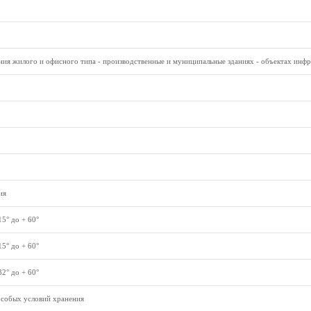
ания жилого и офисного типа - производственные и муниципальные зданиях - объектах инф
ия
15° до + 60°
15° до + 60°
32° до + 60°
особых условий хранения