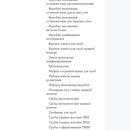
установочные двухкомпонентные
Коробки монтажные
установочные для полых стен
Коробки монтажные
установочные для твердых стен
Коробки протяжные
металлические
Коробки уравнивания
потенциалов
Крепеж клипса для труб
Крепеж клипса для труб прямой
монтаж
Лента монтажная
перфорированная
Металлорукав
Муфты соединительные для труб
Наборы кабель-канала
розничные
Наборы монтажных коробок
Площадки под стяжку прямой
монтаж
Скобы металлические
Скобы металлические прямой
монтаж
Тройники для труб
Трубы гладкие жесткие ПВХ
Трубы гладкие жесткие ПНД
Трубы гофрированные FRHF