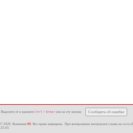
 Выделите её и нажмите
+
или на эту кнопку
Сообщить об ошибке
Ctrl
Enter
97-2026. Компания
S3
. Все права защищены. При копировании материалов ссылка на
www.s3
-25-65
u