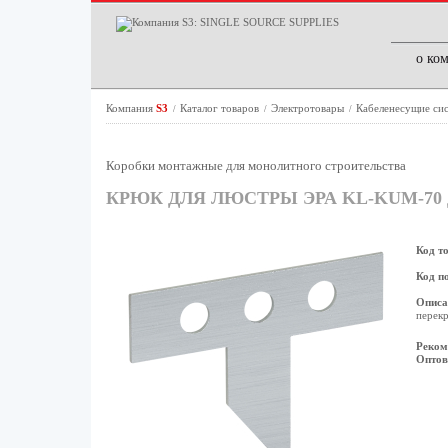
о ко
Компания
S3
Каталог товаров
Электротовары
Кабеленесущие си
/
/
/
Коробки монтажные для монолитного строительства
КРЮК ДЛЯ ЛЮСТРЫ ЭРА KL-KUM-70 
Код т
Код п
Описа
перекр
Реком
Оптов