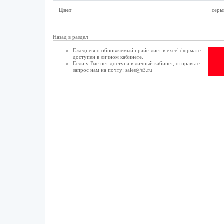
Цвет
серы
Назад в раздел
Ежедневно обновляемый прайс-лист в excel формате
доступен в
личном кабинете
.
Если у Вас нет доступа в
личный кабинет
, отправьте
запрос нам на почту:
sales@s3.ru