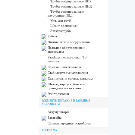
Трубы гофрированные ПВХ
Трубы гофрированные ПНД
Трубы гофрированные
двустенные ПНД
Углы для труб
Шланг дренажный
Электротрубы
Кабель
Низковольтное оборудование
Паяльное оборудование и
аксессуары
Разъёмы, переходники, ТВ
делители
Розетки и выключатели
Стабилизаторы напряжения
Удлинители и сетевые фильтры
Шкафы, корпуса, боксы и
принадлежности к ним
Электрозвонки
ЭЛЕМЕНТЫ ПИТАНИЯ И ЗАРЯДНЫЕ
УСТРОЙСТВА
Аккумуляторы
Батарейки
Сетевые зарядные устройства
ЯРЕКЛАМА