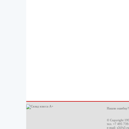
Нашли ошибку?
© Copyright 19
тел. +7 495 739
e-mail:
s3@s3.r