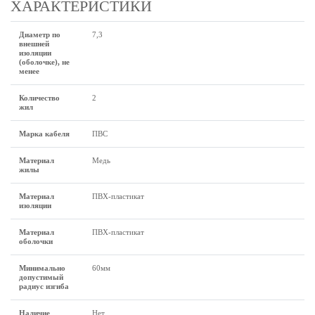
ХАРАКТЕРИСТИКИ
Диаметр по
7,3
внешней
изоляции
(оболочке), не
менее
Количество
2
жил
Марка кабеля
ПВС
Материал
Медь
жилы
Материал
ПВХ-пластикат
изоляции
Материал
ПВХ-пластикат
оболочки
Минимально
60мм
допустимый
радиус изгиба
Наличие
Нет