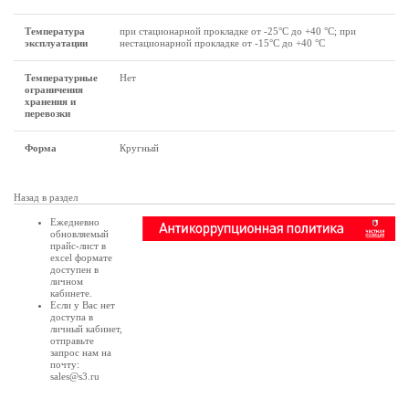
Температура
при стационарной прокладке от -25°С до +40 °С; при
эксплуатации
нестационарной прокладке от -15°С до +40 °С
Температурные
Нет
ограничения
хранения и
перевозки
Форма
Кругный
Назад в раздел
Ежедневно
обновляемый
прайс-лист в
excel формате
доступен в
личном
кабинете
.
Если у Вас нет
доступа в
личный кабинет
,
отправьте
запрос нам на
почту:
sales@s3.ru