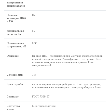
аллергенов и
резких запахов
Наличие
Нет
категории ЛВЖ
и ГЖ
Номинальная
50
частота, Гц
Номинальное
0,38
напряжение, кВ
Описание
Провод ПВС - применяется при монтаже электроприборов
и линий электропитания. Расшифровка: П — провод. В —
поливинилхлоридное изоляционное покрытие. С —
соединительный.
Сечение, мм?
1,5
Срок службы
в стационарных электроприборах – 10 лет; для проводов,
применяемых в нестационарных электроприборах – 6 лет
Стандарт
ГОСТ 7399-97
Структура
Многопроволочная
жилы