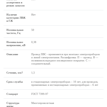
аллергенов и
резких запахов
Наличие
Нет
категории ЛВЖ
и ГЖ
Номинальная
50
частота, Гц
Номинальное
0,38
напряжение, кВ
Описание
Провод ПВС - применяется при монтаже электроприборов
и линий электропитания. Расшифровка: П — провод. В —
поливинилхлоридное изоляционное покрытие. С —
соединительный.
Сечение, мм?
1,5
Срок службы
в стационарных электроприборах – 10 лет; для проводов,
применяемых в нестационарных электроприборах – 6 лет
Стандарт
ГОСТ 7399-97
Структура
Многопроволочная
жилы