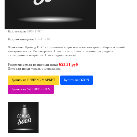
Код товара:
Б0071787
Код поставщика:
П2-1,5-10
Описание:
Провод ПВС - применяется при монтаже электроприборов и линий
электропитания. Расшифровка: П — провод. В — поливинилхлоридное
изоляционное покрытие. С — соединительный.
653.31 руб
Рекомендуемая розничная цена:
Оптовая цена:
узнать у менеджера
Купить на ЯНДЕКС МАРКЕТ
Купить на OZON
Купить на WILDBERRIES