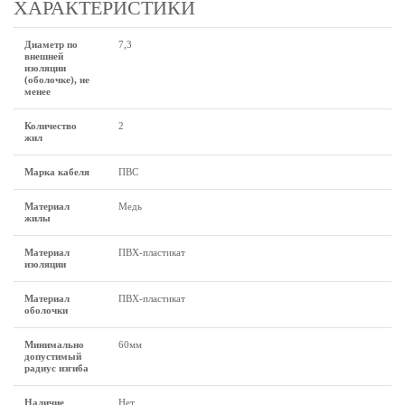
ХАРАКТЕРИСТИКИ
Диаметр по
7,3
внешней
изоляции
(оболочке), не
менее
Количество
2
жил
Марка кабеля
ПВС
Материал
Медь
жилы
Материал
ПВХ-пластикат
изоляции
Материал
ПВХ-пластикат
оболочки
Минимально
60мм
допустимый
радиус изгиба
Наличие
Нет