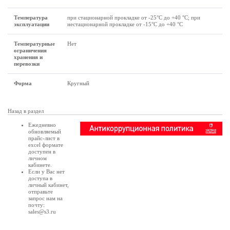
Температура
при стационарной прокладке от -25°С до +40 °С; при
эксплуатации
нестационарной прокладке от -15°С до +40 °С
Температурные
Нет
ограничения
хранения и
перевозки
Форма
Кругный
Назад в раздел
Ежедневно
обновляемый
прайс-лист в
excel формате
доступен в
личном
кабинете
.
Если у Вас нет
доступа в
личный кабинет
,
отправьте
запрос нам на
почту:
sales@s3.ru