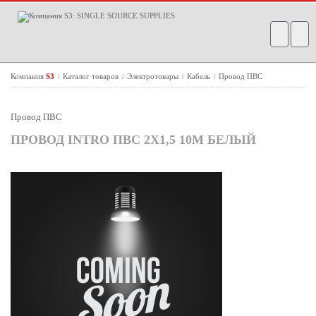
Компания
S3
Каталог товаров
Электротовары
Кабель
Провод ПВС
/
/
/
/
Провод ПВС
ПРОВОД INTRO ПВС 2Х1,5 10М БЕЛЫЙ