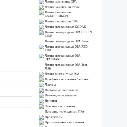
Лампы галогенные ЭРА
Лампы накаливания Favor
Лампы накаливания
КАЛАШНИКОВО
Лампы накаливания ЭРА
Лампы светодиодные KODAK
Лампы светодиодные ЭРА GREEN
LINE
Лампы светодиодные ЭРА Power
Лампы светодиодные ЭРА RED
LINE
Лампы светодиодные ЭРА
STANDART
Лампы светодиодные ЭРА Белт-
Лайт
Лампы филаментные ЭРА
Линейные светильники бытовые
Люстры
Настольные светильники
Новогоднее освещение
Ночники
Офисные светильники
Патроны, переходники, ПРА
Прожекторы
Промышленные светильники