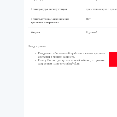
Температура эксплуатации
при стационарной прокла
Температурные ограничения
Нет
хранения и перевозки
Форма
Кругный
Назад в раздел
Ежедневно обновляемый прайс-лист в excel формате
доступен в
личном кабинете
.
Если у Вас нет доступа в
личный кабинет
, отправьте
запрос нам на почту:
sales@s3.ru