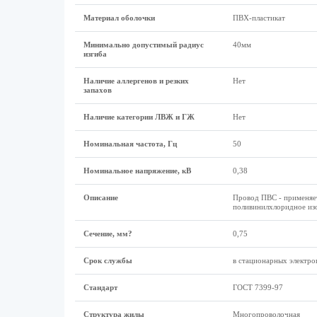
Материал оболочки
ПВХ-пластикат
Минимально допустимый радиус
40мм
изгиба
Наличие аллергенов и резких
Нет
запахов
Наличие категории ЛВЖ и ГЖ
Нет
Номинальная частота, Гц
50
Номинальное напряжение, кВ
0,38
Описание
Провод ПВС - применяет
поливинилхлоридное из
Сечение, мм?
0,75
Срок службы
в стационарных электро
Стандарт
ГОСТ 7399-97
Структура жилы
Многопроволочная