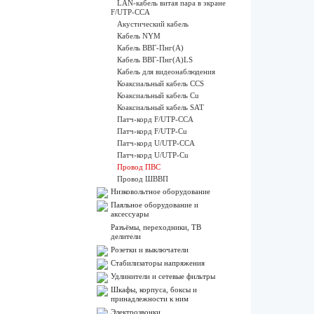
LAN-кабель витая пара в экране
F/UTP-CCA
Акустический кабель
Кабель NYM
Кабель ВВГ-Пнг(А)
Кабель ВВГ-Пнг(А)LS
Кабель для видеонаблюдения
Коаксиальный кабель CCS
Коаксиальный кабель Cu
Коаксиальный кабель SAT
Патч-корд F/UTP-CCA
Патч-корд F/UTP-Cu
Патч-корд U/UTP-CCA
Патч-корд U/UTP-Cu
Провод ПВС
Провод ШВВП
Низковольтное оборудование
Паяльное оборудование и
аксессуары
Разъёмы, переходники, ТВ
делители
Розетки и выключатели
Стабилизаторы напряжения
Удлинители и сетевые фильтры
Шкафы, корпуса, боксы и
принадлежности к ним
Электрозвонки