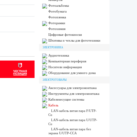
Фотоальбомы
Фотобумага
Фотопленка
Фоторамки
Фотохимия
Цифровые фотокиоски
Штативы и чехлы для фототехники
ЭЛЕКТРОНИКА
Аудиотехника
Компьютерная переферия
Носители информации
Оборудование для умного дома
ЭЛЕКТРОТОВАРЫ
Аксессуары для электромонтажа
Инструменты для электромонтажа
Кабеленесущие системы
Кабель
LAN-кабель витая пара F/UTP-
Cu
LAN-кабель витая пара U/UTP-
Cu
LAN-кабель витая пара без
экрана U/UTP-CCA