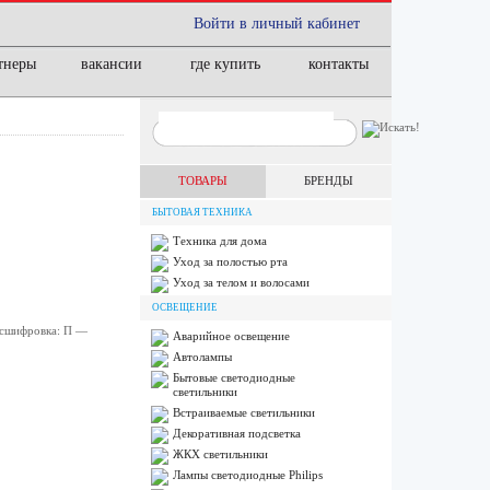
Войти в личный кабинет
тнеры
вакансии
где купить
контакты
ТОВАРЫ
БРЕНДЫ
БЫТОВАЯ ТЕХНИКА
Техника для дома
Уход за полостью рта
Уход за телом и волосами
ОСВЕЩЕНИЕ
асшифровка: П —
Аварийное освещение
Автолампы
Бытовые светодиодные
светильники
Встраиваемые светильники
Декоративная подсветка
ЖКХ светильники
Лампы cветодиодные Philips