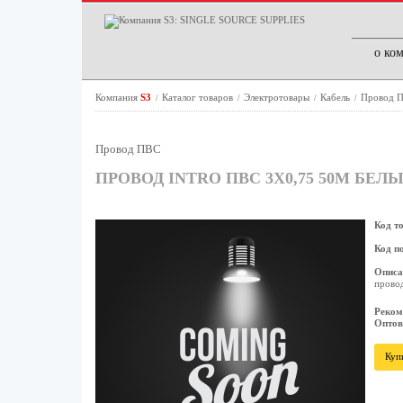
о ко
Компания
S3
Каталог товаров
Электротовары
Кабель
Провод 
/
/
/
/
Провод ПВС
ПРОВОД INTRO ПВС 3Х0,75 50М БЕЛ
Код т
Код п
Описа
прово
Реком
Оптов
Куп