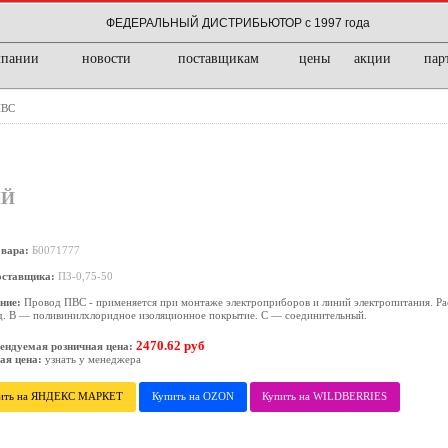
ФЕДЕРАЛЬНЫЙ ДИСТРИБЬЮТОР с 1997 года
мпании
новости
поставщикам
цены
акции
пар
ПВС
ЫЙ
овара:
Б0071777
оставщика:
П3-0,75-50
ние:
Провод ПВС - применяется при монтаже электроприборов и линий электропитания. Р
д. В — поливинилхлоридное изоляционное покрытие. С — соединительный.
2470.62 руб
ендуемая розничная цена:
ая цена:
узнать у менеджера
ить на ЯНДЕКС МАРКЕТ
Купить на OZON
Купить на WILDBERRIES