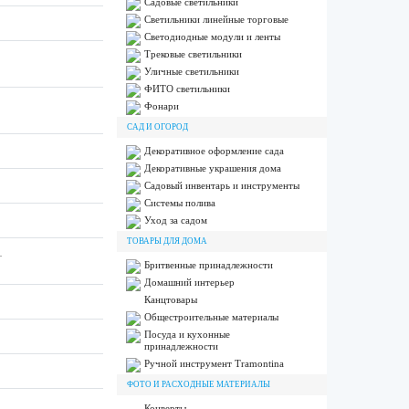
Садовые светильники
Светильники линейные торговые
Светодиодные модули и ленты
Трековые светильники
Уличные светильники
ФИТО светильники
Фонари
САД И ОГОРОД
Декоративное оформление сада
Декоративные украшения дома
Садовый инвентарь и инструменты
Системы полива
Уход за садом
ТОВАРЫ ДЛЯ ДОМА
—
Бритвенные принадлежности
Домашний интерьер
Канцтовары
Общестроительные материалы
Посуда и кухонные
принадлежности
Ручной инструмент Tramontina
ФОТО И РАСХОДНЫЕ МАТЕРИАЛЫ
Конверты