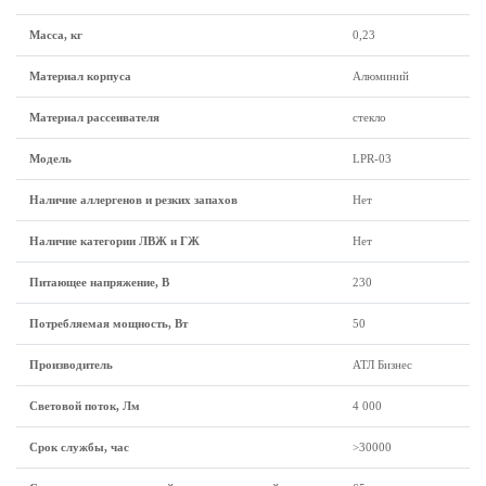
Масса, кг
0,23
Материал корпуса
Алюминий
Материал рассеивателя
стекло
Модель
LPR-03
Наличие аллергенов и резких запахов
Нет
Наличие категории ЛВЖ и ГЖ
Нет
Питающее напряжение, В
230
Потребляемая мощность, Вт
50
Производитель
АТЛ Бизнес
Световой поток, Лм
4 000
Срок службы, час
>30000