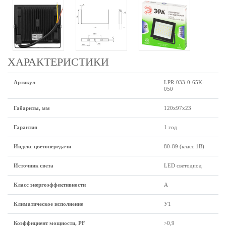
ХАРАКТЕРИСТИКИ
Артикул
LPR-033-0-65K-
050
Габариты, мм
120х97х23
Гарантия
1 год
Индекс цветопередачи
80-89 (класс 1B)
Источник света
LED светодиод
Класс энергоэффективности
А
Климатическое исполнение
У1
Коэффициент мощности, PF
>0,9