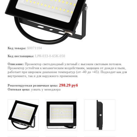
Код товара:
Б0071104
Код поставщика:
LPR-033-0-65K-050
Описание:
Прожектор светодиодный уличный с высоким световым потоком.
Прожектор устойчив к механическим воздействиям, защищен от дождя и пыли,
работает при широком диапазоне температур (от -40 до +45). Подходит как для
внутреннего, так и для наружного применения.
298.29 руб
Рекомендуемая розничная цена:
Оптовая цена:
узнать у менеджера