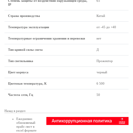
Степень защиты от воздействия окружающей среды,
65
IP
Страна производства
Китай
Температура эксплуатации
от -45 до +40
Температурные ограничения хранения и перевозки
нет
Тип кривой силы света
Д
Тип светильника
Прожектор
Цвет корпуса
черный
Цветовая температура, К
6 500
Частота сети, Гц
50
Назад в раздел
Ежедневно
обновляемый
прайс-лист в
excel формате