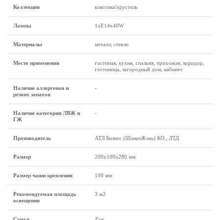
Коллекция
классика/хрусталь
Лампы
1хЕ14х40W
Материалы
металл; стекло
Место применения
гостиная, кухня, спальня, прихожая, коридор,
гостиница, загородный дом, кабинет
Наличие аллергенов и
-
резких запахов
Наличие категории ЛВЖ и
-
ГЖ
Производитель
АТЛ Бизнес (ШэньчЖэнь) КО., ЛТД
Размеp
200х100х280 мм
Размер чаши крепления
100 мм
Рекомендуемая площадь
3 м2
освещения
Семья
Zoe