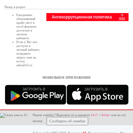
Назад в раздел
Ежедневно
обновляемый
прайс-лист в
excel формате
доступен в
личном
кабинете
.
Если у Вас нет
доступа в
личный кабинет
,
отправьте
запрос нам на
почту:
sales@s3.ru
МОБИЛЬНОЕ ПРИЛОЖЕНИЕ
Нашли ошибку? Выделите её и нажмите
+
или на эту
Ctrl
Enter
кнопку
Сообщить об ошибке