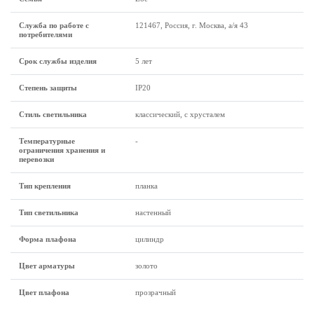
Служба по работе с
121467, Россия, г. Москва, а/я 43
потребителями
Срок службы изделия
5 лет
Степень защиты
IP20
Стиль светильника
классический, с хрусталем
Температурные
-
ограничения хранения и
перевозки
Тип крепления
планка
Тип светильника
настенный
Форма плафона
цилиндр
Цвет арматуры
золото
Цвет плафона
прозрачный