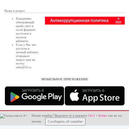
Назад в раздел
Ежедневно
обновляемый
прайс-лист в
excel формате
доступен в
личном
кабинете
.
Если у Вас нет
доступа в
личный кабинет
,
отправьте
запрос нам на
почту:
sales@s3.ru
МОБИЛЬНОЕ ПРИЛОЖЕНИЕ
Нашли ошибку? Выделите её и нажмите
+
или на эту
Ctrl
Enter
кнопку
Сообщить об ошибке