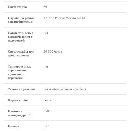
Светоотдача
80
Служба по работе
121467 Россия Москва а/я 43
с потребителями
Совместимость с
нет
выключателем с
подсветкой
Срок службы или
30 000 часов
срок годности
Температурные
нет
ограничения
хранения и
перевозки
Условия хранения
нет особых условий хранения
Форма колбы
свеча
Цветовая
6500K
температура, К
Цоколь
Е27