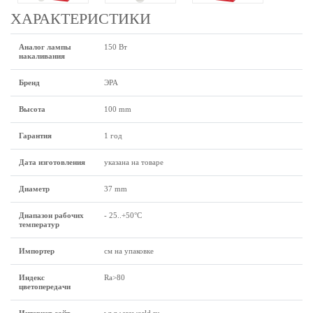
ХАРАКТЕРИСТИКИ
Аналог лампы
150 Вт
накаливания
Бренд
ЭРА
Высота
100 mm
Гарантия
1 год
Дата изготовления
указана на товаре
Диаметр
37 mm
Диапазон рабочих
- 25..+50°C
температур
Импортер
см на упаковке
Индекс
Ra>80
цветопередачи