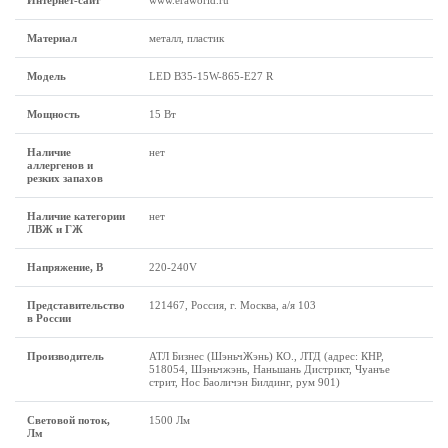
Интернет-сайт
www.eraworld.ru
Материал
металл, пластик
Модель
LED B35-15W-865-E27 R
Мощность
15 Вт
Наличие
нет
аллергенов и
резких запахов
Наличие категории
нет
ЛВЖ и ГЖ
Напряжение, В
220-240V
Представительство
121467, Россия, г. Москва, а/я 103
в России
Производитель
АТЛ Бизнес (ШэньчЖэнь) КО., ЛТД (адрес: КНР,
518054, Шэньчжэнь, Наньшань Дистрикт, Чуанъе
стрит, Нос Баоличэн Билдинг, рум 901)
Световой поток,
1500 Лм
Лм