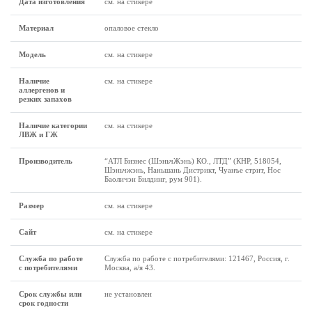
Дата изготовления
см. на стикере
Материал
опаловое стекло
Модель
см. на стикере
Наличие
см. на стикере
аллергенов и
резких запахов
Наличие категории
см. на стикере
ЛВЖ и ГЖ
Производитель
“АТЛ Бизнес (ШэньчЖэнь) КО., ЛТД” (КНР, 518054,
Шэньчжэнь, Наньшань Дистрикт, Чуанъе стрит, Нос
Баоличэн Билдинг, рум 901).
Размер
см. на стикере
Сайт
см. на стикере
Служба по работе
Служба по работе с потребителями: 121467, Россия, г.
с потребителями
Москва, а/я 43.
Срок службы или
не установлен
срок годности