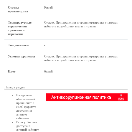
Страна
Китай
производства
Температурные
Стекло. При хранении и транспортировке упаковки
ограничения
избегать воздействия влаги и тряски
хранения и
перевозки
Тип упаковки
-
Условия хранения
Стекло. При хранении и транспортировке упаковки
избегать воздействия влаги и тряски
Цвет
белый
Назад в раздел
Ежедневно
обновляемый
прайс-лист в
excel формате
доступен в
личном
кабинете
.
Если у Вас нет
доступа в
личный кабинет
,