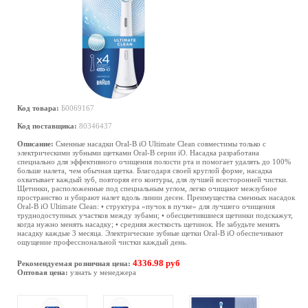
Код товара:
Б0069167
Код поставщика:
80346437
Описание:
Сменные насадки Oral-B iO Ultimate Clean совместимы только с
электрическими зубными щетками Oral-B серии iO. Насадка разработана
специально для эффективного очищения полости рта и помогает удалять до 100%
больше налета, чем обычная щетка. Благодаря своей круглой форме, насадка
охватывает каждый зуб, повторяя его контуры, для лучшей всесторонней чистки.
Щетинки, расположенные под специальным углом, легко очищают межзубное
пространство и убирают налет вдоль линии десен. Преимущества сменных насадок
Oral-B iO Ultimate Clean: • структура «пучок в пучке» для лучшего очищения
труднодоступных участков между зубами; • обесцветившиеся щетинки подскажут,
когда нужно менять насадку; • средняя жесткость щетинок. Не забудьте менять
насадку каждые 3 месяца. Электрические зубные щетки Oral-B iO обеспечивают
ощущение профессиональной чистки каждый день.
4336.98 руб
Рекомендуемая розничная цена:
Оптовая цена:
узнать у менеджера