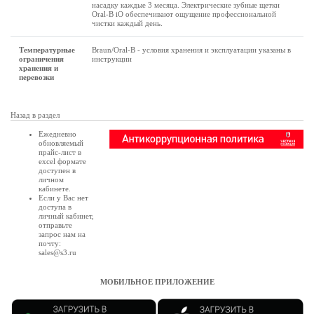
насадку каждые 3 месяца. Электрические зубные щетки
Oral-B iO обеспечивают ощущение профессиональной
чистки каждый день.
Температурные
Braun/Oral-B - условия хранения и эксплуатации указаны в
ограничения
инструкции
хранения и
перевозки
Назад в раздел
Ежедневно
обновляемый
прайс-лист в
excel формате
доступен в
личном
кабинете
.
Если у Вас нет
доступа в
личный кабинет
,
отправьте
запрос нам на
почту:
sales@s3.ru
МОБИЛЬНОЕ ПРИЛОЖЕНИЕ