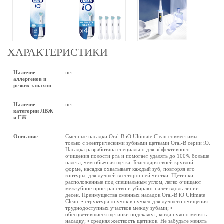
ХАРАКТЕРИСТИКИ
Наличие
нет
аллергенов и
резких запахов
Наличие
нет
категории ЛВЖ
и ГЖ
Описание
Сменные насадки Oral-B iO Ultimate Clean совместимы
только с электрическими зубными щетками Oral-B серии iO.
Насадка разработана специально для эффективного
очищения полости рта и помогает удалять до 100% больше
налета, чем обычная щетка. Благодаря своей круглой
форме, насадка охватывает каждый зуб, повторяя его
контуры, для лучшей всесторонней чистки. Щетинки,
расположенные под специальным углом, легко очищают
межзубное пространство и убирают налет вдоль линии
десен. Преимущества сменных насадок Oral-B iO Ultimate
Clean: • структура «пучок в пучке» для лучшего очищения
труднодоступных участков между зубами; •
обесцветившиеся щетинки подскажут, когда нужно менять
насадку; • средняя жесткость щетинок. Не забудьте менять