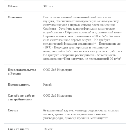
Объем
300 мл
Описание
Высококачественный монтажный клей на основе
каучука, обеспечивает высокую первоначальную силу
схватывания уже с первых секунд после нанесения.
Свойства - Устойчив к атмосферным и химическим
воздействиям - Образует прочный и долговечный шов -
Первоначальная сила схватывания – 90 кг/м² - Высокая
сила схватывания с первых секунд - Не требует
механической фиксации соединений* - Применение до
-10°С - Подходит для пористых и непористых
поверхностей - Работает во влажных условиях работы -
Не требует испарения растворителя - Возможность
окрашивания *При нагрузке, не превышающей 90 кг/м²
Представительство
ООО Лаб Индастриз
в России
Производитель
Китай
Служба по работе
ООО Лаб Индастриз
с потребителями
Состав
бутадиеновый каучук, углеводородная смола, силикат
магния, ароматические нафтеновые тяжелые
углеводороды, диоксид кремния, метилацетат
Срок годности
18 мес