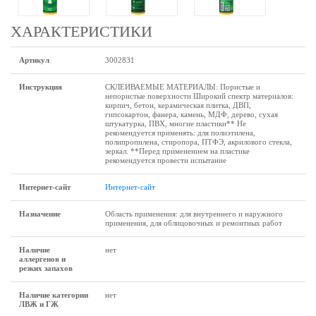
ХАРАКТЕРИСТИКИ
Артикул
3002831
Инструкция
СКЛЕИВАЕМЫЕ МАТЕРИАЛЫ: Пористые и
непористые поверхности Широкий спектр материалов:
кирпич, бетон, керамическая плитка, ДВП,
гипсокартон, фанера, камень, МДФ, дерево, сухая
штукатурка, ПВХ, многие пластики** Не
рекомендуется применять: для полиэтилена,
полипропилена, стиропора, ПТФЭ, акрилового стекла,
зеркал. **Перед применением на пластике
рекомендуется провести испытание
Интернет-сайт
Интернет-сайт
Назначение
Область применения: для внутреннего и наружного
применения, для облицовочных и ремонтных работ
Наличие
нет
аллергенов и
резких запахов
Наличие категории
нет
ЛВЖ и ГЖ