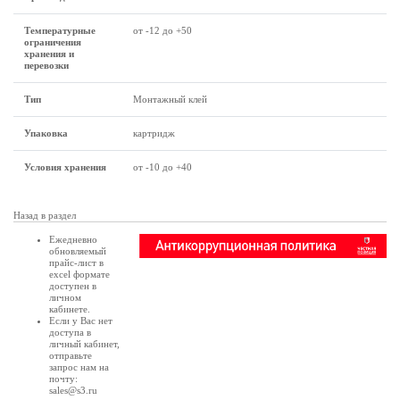
Температурные
от -12 до +50
ограничения
хранения и
перевозки
Тип
Монтажный клей
Упаковка
картридж
Условия хранения
от -10 до +40
Назад в раздел
Ежедневно
обновляемый
прайс-лист в
excel формате
доступен в
личном
кабинете
.
Если у Вас нет
доступа в
личный кабинет
,
отправьте
запрос нам на
почту:
sales@s3.ru