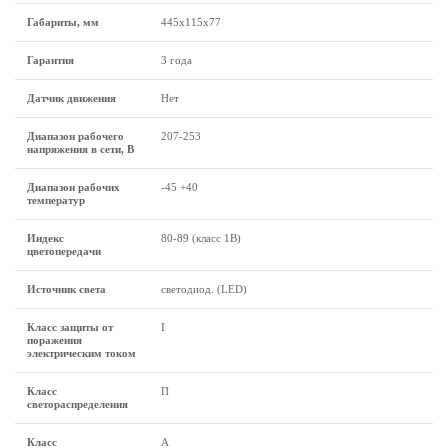
Габариты, мм
445х115х77
Гарантия
3 года
Датчик движения
Нет
Диапазон рабочего
207-253
напряжения в сети, В
Диапазон рабочих
-45 +40
температур
Индекс
80-89 (класс 1B)
цветопередачи
Источник света
светодиод. (LED)
Класс защиты от
I
поражения
электрическим током
Класс
П
светораспределения
Класс
А