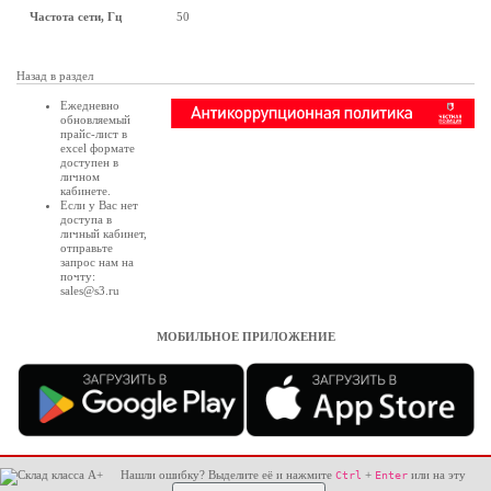
Частота сети, Гц
50
Назад в раздел
Ежедневно
обновляемый
прайс-лист в
excel формате
доступен в
личном
кабинете
.
Если у Вас нет
доступа в
личный кабинет
,
отправьте
запрос нам на
почту:
sales@s3.ru
МОБИЛЬНОЕ ПРИЛОЖЕНИЕ
Нашли ошибку? Выделите её и нажмите
+
или на эту
Ctrl
Enter