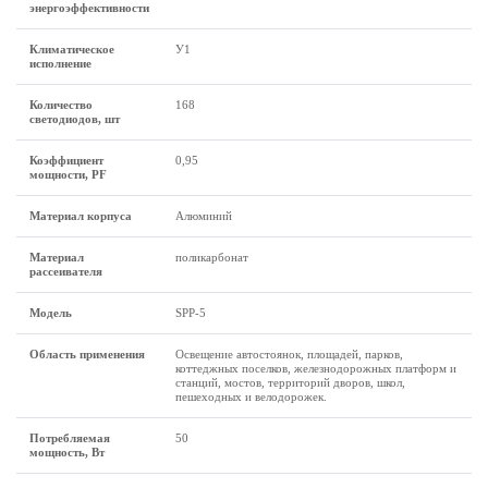
энергоэффективности
Климатическое
У1
исполнение
Количество
168
светодиодов, шт
Коэффициент
0,95
мощности, PF
Материал корпуса
Алюминий
Материал
поликарбонат
рассеивателя
Модель
SPP-5
Область применения
Освещение автостоянок, площадей, парков,
коттеджных поселков, железнодорожных платформ и
станций, мостов, территорий дворов, школ,
пешеходных и велодорожек.
Потребляемая
50
мощность, Вт