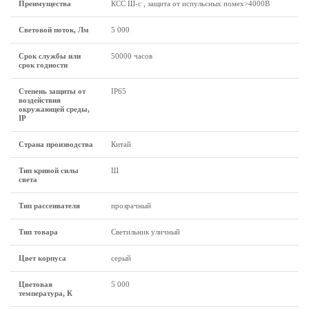
Преимущества
КСС Ш-с , защита от испульсных помех>4000В
Световой поток, Лм
5 000
Срок службы или
50000 часов
срок годности
Степень защиты от
IP65
воздействия
окружающей среды,
IP
Страна производства
Китай
Тип кривой силы
Ш
света
Тип рассеивателя
прозрачный
Тип товара
Светильник уличный
Цвет корпуса
серый
Цветовая
5 000
температура, К