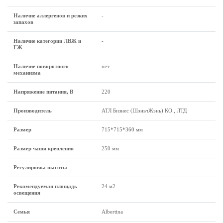
Наличие аллергенов и резких
-
запахов
Наличие категории ЛВЖ и
-
ГЖ
Наличие поворотного
нет
механизма
Напряжение питания, В
220
Производитель
АТЛ Бизнес (ШэньчЖэнь) КО., ЛТД
Размеp
715*715*360 мм
Размер чаши крепления
250 мм
Регулировка высоты
-
Рекомендуемая площадь
24 м2
освещения
Семья
Albertina