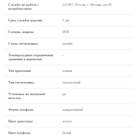
Служба по работе с
121467, Россия, г. Москва, а/я 43
потребителями
Срок службы изделия
5 лет
Степень защиты
IP20
Стиль светильника
дизайн
Температурные ограничения
-
хранения и перевозки
Тип крепления
планка
Тип светильника
потолочный
Установка на натяжной
да
потолок
Форма плафона
декоративный
Цвет арматуры
золото
Цвет плафона
белый