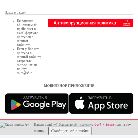
Назад в раздел
Ежедневно
обновляемый
прайс-лист в
excel формате
доступен в
личном
кабинете
.
Если у Вас нет
доступа в
личный кабинет
,
отправьте
запрос нам на
почту:
sales@s3.ru
МОБИЛЬНОЕ ПРИЛОЖЕНИЕ
Нашли ошибку? Выделите её и нажмите
+
или на эту
Ctrl
Enter
кнопку
Сообщить об ошибке