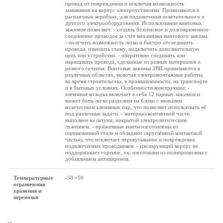
провод от повреждения и исключая возможность
замыкания на корпус электроустановки. Применяются в
распаячных коробках, для подключения осветительного и
другого электрооборудования. Использование винтовых
зажимов позволяет: - создать безопасное и долговременное
соединение проводов за счёт механизма винтового зажима.
- получить возможность легко и быстро отсоединить
провода, изменить схему, подключить дополнительную
цепь или устройство. - оперативно соединять или
наращивать провода, сделанные из разных материалов и
разного сечения. Винтовые зажимы ЗВИ применяются в
различных областях, включая электромонтажные работы,
во время строительства, в промышленности, на транспорте
и в бытовых условиях. Особенности конструкции: -
клеммная колодка включает в себя 12 парных зажимов и
может быть легко разделена на блоки с меньшим
количеством клеммных пар, что позволяет использовать её
под различные задачи. - материал контактной части
выполнен из латуни, покрытой электролитическим
лужением. - прижимные винты изготовлены из
оцинкованной стали и обладают скруглённой контактной
частью, что исключает перекусывание и повреждение
подключаемых проводников. - изолирующий корпус не
поддерживает горение, т.к. изготовлен из полипропилена с
добавлением антипиренов.
Температурные
-50 +50
ограничения
хранения и
перевозки