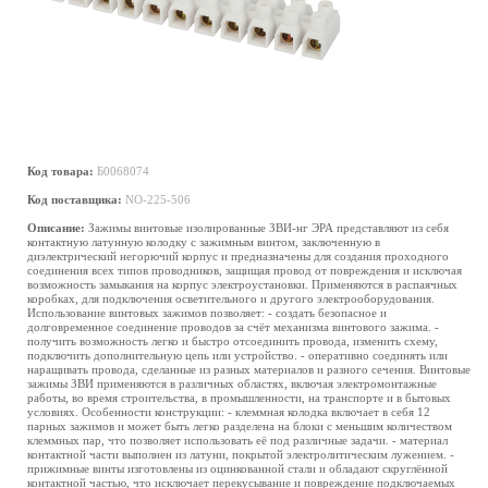
Код товара:
Б0068074
Код поставщика:
NO-225-506
Описание:
Зажимы винтовые изолированные ЗВИ-нг ЭРА представляют из себя
контактную латунную колодку с зажимным винтом, заключенную в
диэлектрический негорючий корпус и предназначены для создания проходного
соединения всех типов проводников, защищая провод от повреждения и исключая
возможность замыкания на корпус электроустановки. Применяются в распаячных
коробках, для подключения осветительного и другого электрооборудования.
Использование винтовых зажимов позволяет: - создать безопасное и
долговременное соединение проводов за счёт механизма винтового зажима. -
получить возможность легко и быстро отсоединить провода, изменить схему,
подключить дополнительную цепь или устройство. - оперативно соединять или
наращивать провода, сделанные из разных материалов и разного сечения. Винтовые
зажимы ЗВИ применяются в различных областях, включая электромонтажные
работы, во время строительства, в промышленности, на транспорте и в бытовых
условиях. Особенности конструкции: - клеммная колодка включает в себя 12
парных зажимов и может быть легко разделена на блоки с меньшим количеством
клеммных пар, что позволяет использовать её под различные задачи. - материал
контактной части выполнен из латуни, покрытой электролитическим лужением. -
прижимные винты изготовлены из оцинкованной стали и обладают скруглённой
контактной частью, что исключает перекусывание и повреждение подключаемых