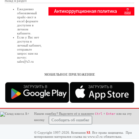
Назад в раздел
Ежедневно
обновляемый
прайс-лист в
excel формате
доступен в
личном
кабинете
.
Если у Вас нет
доступа в
личный кабинет
,
отправьте
запрос нам на
почту:
sales@s3.ru
МОБИЛЬНОЕ ПРИЛОЖЕНИЕ
Нашли ошибку? Выделите её и нажмите
+
или на эту
Ctrl
Enter
кнопку
Сообщить об ошибке
© Copyright 1997-2026. Компания
S3
. Все права защищены. При
копировании материалов ссылка на
www.s3.ru
обязательна.