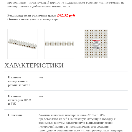
проводников. - изолирующий корпус не поддерживает горение, т.к. изготовлен из
полипропилена с добавлением антипиренов.
242.32 руб
Рекомендуемая розничная цена:
Оптовая цена:
узнать у менеджера
ХАРАКТЕРИСТИКИ
Наличие
нет
аллергенов и
резких запахов
Наличие
нет
категории ЛВЖ
и ГЖ
Описание
Зажимы винтовые изолированные ЗВИ-нг ЭРА
представляют из себя контактную латунную колодку с
зажимным винтом, заключенную в диэлектрический
негорючий корпус и предназначены для создания
проходного соединения всех типов проводников, защищая