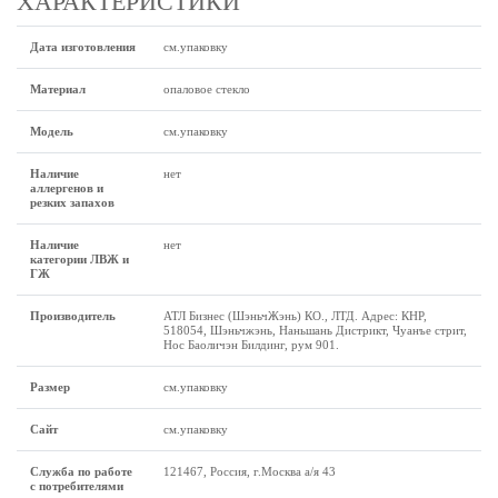
ХАРАКТЕРИСТИКИ
Дата изготовления
см.упаковку
Материал
опаловое стекло
Модель
см.упаковку
Наличие
нет
аллергенов и
резких запахов
Наличие
нет
категории ЛВЖ и
ГЖ
Производитель
АТЛ Бизнес (ШэньчЖэнь) КО., ЛТД. Адрес: КНР,
518054, Шэньчжэнь, Наньшань Дистрикт, Чуанъе стрит,
Нос Баоличэн Билдинг, рум 901.
Размер
см.упаковку
Сайт
см.упаковку
Служба по работе
121467, Россия, г.Москва а/я 43
с потребителями