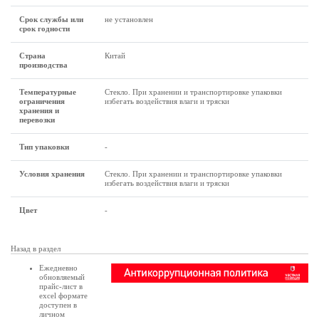
Срок службы или
не установлен
срок годности
Страна
Китай
производства
Температурные
Стекло. При хранении и транспортировке упаковки
ограничения
избегать воздействия влаги и тряски
хранения и
перевозки
Тип упаковки
-
Условия хранения
Стекло. При хранении и транспортировке упаковки
избегать воздействия влаги и тряски
Цвет
-
Назад в раздел
Ежедневно
обновляемый
прайс-лист в
excel формате
доступен в
личном