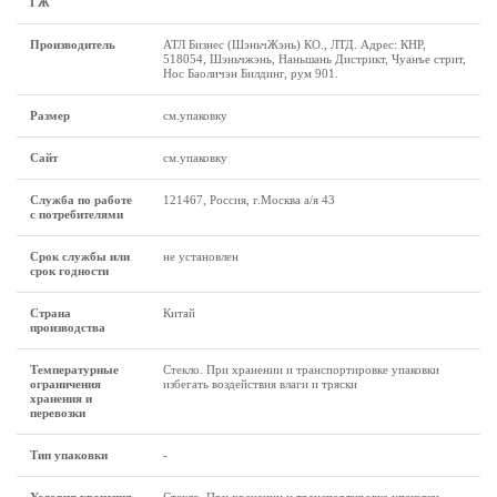
ГЖ
Производитель
АТЛ Бизнес (ШэньчЖэнь) КО., ЛТД. Адрес: КНР,
518054, Шэньчжэнь, Наньшань Дистрикт, Чуанъе стрит,
Нос Баоличэн Билдинг, рум 901.
Размер
см.упаковку
Сайт
см.упаковку
Служба по работе
121467, Россия, г.Москва а/я 43
с потребителями
Срок службы или
не установлен
срок годности
Страна
Китай
производства
Температурные
Стекло. При хранении и транспортировке упаковки
ограничения
избегать воздействия влаги и тряски
хранения и
перевозки
Тип упаковки
-