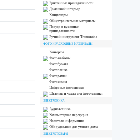
Бритвенные принадлежности
Домашний интерьер
Канцтовары
Общестроительные материалы
Посуда и кухонные
принадлежности
Ручной инструмент Tramontina
ФОТО И РАСХОДНЫЕ МАТЕРИАЛЫ
Конверты
Фотоальбомы
Фотобумага
Фотопленка
Фоторамки
Фотохимия
Цифровые фотокиоски
Штативы и чехлы для фототехники
ЭЛЕКТРОНИКА
Аудиотехника
Компьютерная переферия
Носители информации
Оборудование для умного дома
ЭЛЕКТРОТОВАРЫ