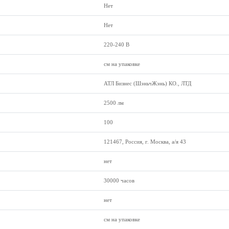
Нет
Нет
220-240 В
см на упаковке
АТЛ Бизнес (ШэньчЖэнь) КО., ЛТД
2500 лм
100
121467, Россия, г. Москва, а/я 43
нет
30000 часов
нет
см на упаковке