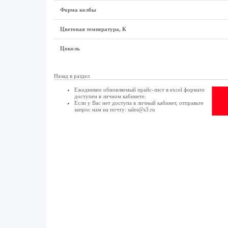
Форма колбы
Цветовая температура, К
Цоколь
Назад в раздел
Ежедневно обновляемый прайс-лист в excel формате
доступен в
личном кабинете
.
Если у Вас нет доступа в
личный кабинет
, отправьте
запрос нам на почту:
sales@s3.ru