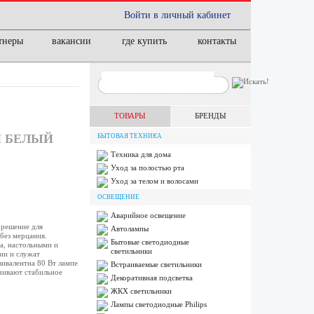
Войти в личный кабинет
тнеры
вакансии
где купить
контакты
ТОВАРЫ
БРЕНДЫ
Й БЕЛЫЙ
БЫТОВАЯ ТЕХНИКА
Техника для дома
Уход за полостью рта
Уход за телом и волосами
ОСВЕЩЕНИЕ
Аварийное освещение
решение для
Автолампы
без мерцания.
Бытовые светодиодные
а, настольными и
светильники
ии и служат
вивалентна 80 Вт лампе
Встраиваемые светильники
чивают стабильное
Декоративная подсветка
ЖКХ светильники
Лампы cветодиодные Philips