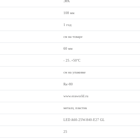
ЭРА
108 мм
1 год
см на товаре
60 мм
- 25..+50°C
см на упаковке
Ra>80
www.eraworld.ru
металл, пластик
LED A60-25W-840-E27 GL
25