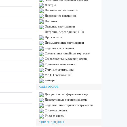
Люстры
Настольные светильники
Новогоднее освещение
Ночники
Офисные светильники
Патроны, переходники, ПРА
Прожекторы
Промышленные светильники
Садовые светильники
Светильники линейные торговые
Светодиодные модули и ленты
Трековые светильники
Уличные светильники
ФИТО светильники
Фонари
САД И ОГОРОД
Декоративное оформление сада
Декоративные украшения дома
Садовый инвентарь и инструменты
Системы полива
Уход за садом
ТОВАРЫ ДЛЯ ДОМА