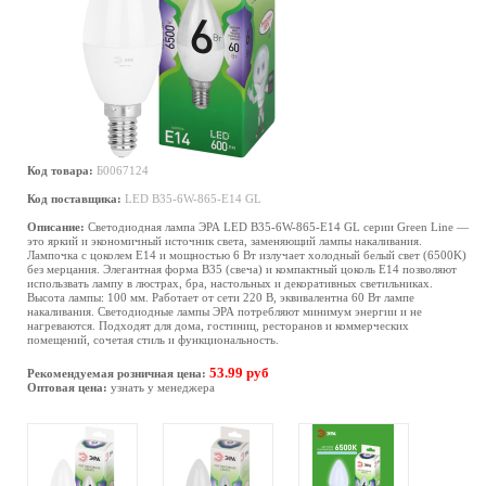
Код товара:
Б0067124
Код поставщика:
LED B35-6W-865-E14 GL
Описание:
Светодиодная лампа ЭРА LED B35-6W-865-E14 GL серии Green Line —
это яркий и экономичный источник света, заменяющий лампы накаливания.
Лампочка с цоколем Е14 и мощностью 6 Вт излучает холодный белый свет (6500K)
без мерцания. Элегантная форма B35 (свеча) и компактный цоколь E14 позволяют
использвать лампу в люстрах, бра, настольных и декоративных светильниках.
Высота лампы: 100 мм. Работает от сети 220 В, эквивалентна 60 Вт лампе
накаливания. Светодиодные лампы ЭРА потребляют минимум энергии и не
нагреваются. Подходят для дома, гостиниц, ресторанов и коммерческих
помещений, сочетая стиль и функциональность.
53.99 руб
Рекомендуемая розничная цена:
Оптовая цена:
узнать у менеджера