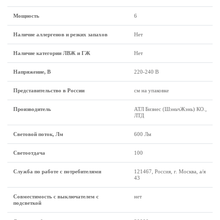
Мощность
6
Наличие аллергенов и резких запахов
Нет
Наличие категории ЛВЖ и ГЖ
Нет
Напряжение, В
220-240 В
Представительство в России
см на упаковке
Производитель
АТЛ Бизнес (ШэньчЖэнь) КО.,
ЛТД
Световой поток, Лм
600 Лм
Светоотдача
100
Служба по работе с потребителями
121467, Россия, г. Москва, а/я
43
Совместимость с выключателем с
нет
подсветкой