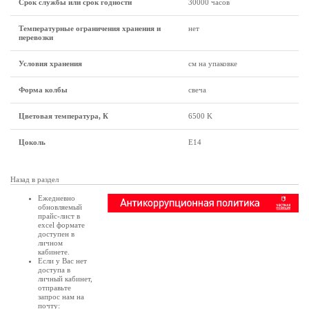
Срок службы или срок годности
30000 часов
Температурные ограничения хранения и
нет
перевозки
Условия хранения
см на упаковке
Форма колбы
свеча
Цветовая температура, К
6500 K
Цоколь
E14
Назад в раздел
Ежедневно
обновляемый
прайс-лист в
excel формате
доступен в
личном
кабинете
.
Если у Вас нет
доступа в
личный кабинет
,
отправьте
запрос нам на
почту: