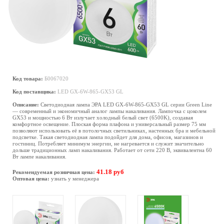
Код товара:
Б0067020
Код поставщика:
LED GX-6W-865-GX53 GL
Описание:
Светодиодная лампа ЭРА LED GX-6W-865-GX53 GL серии Green Line
— современный и экономичный аналог лампы накаливания. Лампочка с цоколем
GX53 и мощностью 6 Вт излучает холодный белый свет (6500K), создавая
комфортное освещение. Плоская форма плафона и универсальный размер 75 мм
позволяют использовать её в потолочных светильниках, настенных бра и мебельной
подсветке. Такая светодиодная лампа подойдет для дома, офисов, магазинов и
гостиниц. Потребляет минимум энергии, не нагревается и служит значительно
дольше традиционных ламп накаливания. Работает от сети 220 В, эквивалентна 60
Вт лампе накаливания.
41.18 руб
Рекомендуемая розничная цена:
Оптовая цена:
узнать у менеджера