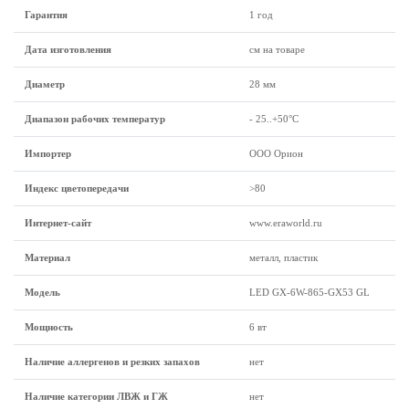
Гарантия
1 год
Дата изготовления
см на товаре
Диаметр
28 мм
Диапазон рабочих температур
- 25..+50°C
Импортер
ООО Орион
Индекс цветопередачи
>80
Интернет-сайт
www.eraworld.ru
Материал
металл, пластик
Модель
LED GX-6W-865-GX53 GL
Мощность
6 вт
Наличие аллергенов и резких запахов
нет
Наличие категории ЛВЖ и ГЖ
нет