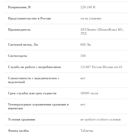
Напряжение, В
220-240 В
Представительство в России
см на упаковке
Производитель
АТЛ Бизнес (ШэньчЖэнь) КО.,
ЛТД
Световой поток, Лм
600 Лм
Светоотдача
100
Служба по работе с потребителями
121467 Россия Москва а/я 43
Совместимость с выключателем с
нет
подсветкой
Срок службы или срок годности
30000 часов
Температурные ограничения хранения и
нет
перевозки
Условия хранения
не требует особого условия
Форма колбы
Таблетка