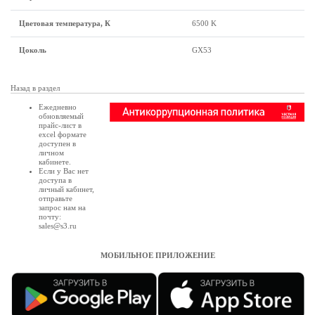
Цветовая температура, К
6500 K
Цоколь
GX53
Назад в раздел
Ежедневно
обновляемый
прайс-лист в
excel формате
доступен в
личном
кабинете
.
Если у Вас нет
доступа в
личный кабинет
,
отправьте
запрос нам на
почту:
sales@s3.ru
МОБИЛЬНОЕ ПРИЛОЖЕНИЕ