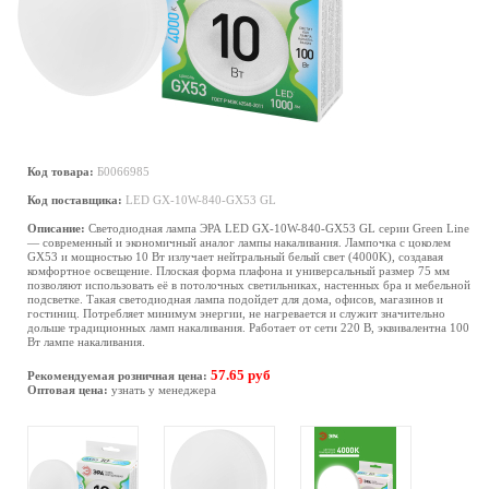
Код товара:
Б0066985
Код поставщика:
LED GX-10W-840-GX53 GL
Описание:
Светодиодная лампа ЭРА LED GX-10W-840-GX53 GL серии Green Line
— современный и экономичный аналог лампы накаливания. Лампочка с цоколем
GX53 и мощностью 10 Вт излучает нейтральный белый свет (4000K), создавая
комфортное освещение. Плоская форма плафона и универсальный размер 75 мм
позволяют использовать её в потолочных светильниках, настенных бра и мебельной
подсветке. Такая светодиодная лампа подойдет для дома, офисов, магазинов и
гостиниц. Потребляет минимум энергии, не нагревается и служит значительно
дольше традиционных ламп накаливания. Работает от сети 220 В, эквивалентна 100
Вт лампе накаливания.
57.65 руб
Рекомендуемая розничная цена:
Оптовая цена:
узнать у менеджера