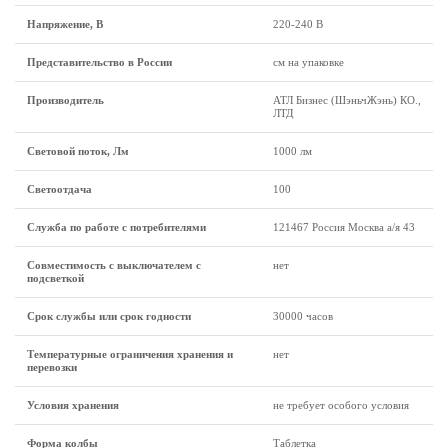
Напряжение, В
220-240 В
Представительство в России
см на упаковке
Производитель
АТЛ Бизнес (ШэньчЖэнь) КО.,
ЛТД
Световой поток, Лм
1000 лм
Светоотдача
100
Служба по работе с потребителями
121467 Россия Москва а/я 43
Совместимость с выключателем с
нет
подсветкой
Срок службы или срок годности
30000 часов
Температурные ограничения хранения и
нет
перевозки
Условия хранения
не требует особого условия
Форма колбы
Таблетка