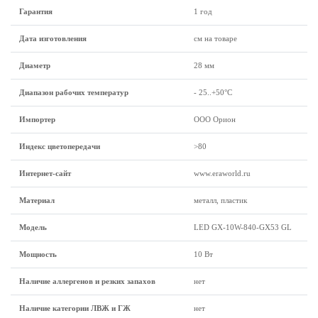
Гарантия
1 год
Дата изготовления
см на товаре
Диаметр
28 мм
Диапазон рабочих температур
- 25..+50°C
Импортер
ООО Орион
Индекс цветопередачи
>80
Интернет-сайт
www.eraworld.ru
Материал
металл, пластик
Модель
LED GX-10W-840-GX53 GL
Мощность
10 Вт
Наличие аллергенов и резких запахов
нет
Наличие категории ЛВЖ и ГЖ
нет