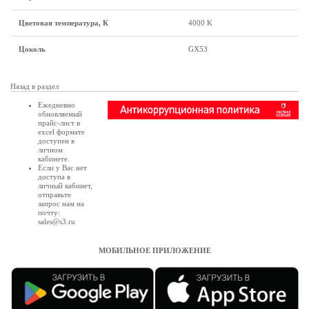
Цветовая температура, К
4000 K
Цоколь
GX53
Назад в раздел
Ежедневно
обновляемый
прайс-лист в
excel формате
доступен в
личном
кабинете
.
Если у Вас нет
доступа в
личный кабинет
,
отправьте
запрос нам на
почту:
sales@s3.ru
МОБИЛЬНОЕ ПРИЛОЖЕНИЕ