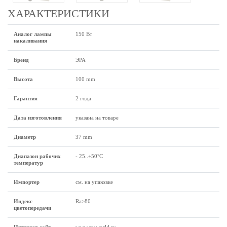
ХАРАКТЕРИСТИКИ
Аналог лампы
150 Вт
накаливания
Бренд
ЭРА
Высота
100 mm
Гарантия
2 года
Дата изготовления
указана на товаре
Диаметр
37 mm
Диапазон рабочих
- 25..+50°C
температур
Импортер
см. на упаковке
Индекс
Ra>80
цветопередачи