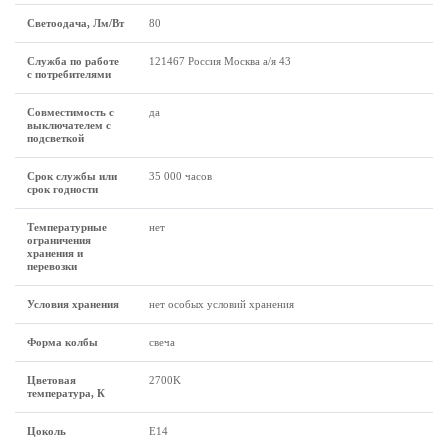
Светоодача, Лм/Вт
80
Служба по работе
121467 Россия Москва а/я 43
с потребителями
Совместимость с
да
выключателем с
подсветкой
Срок службы или
35 000 часов
срок годности
Температурные
нет
ограничения
хранения и
перевозки
Условия хранения
нет особых условий хранения
Форма колбы
свеча
Цветовая
2700K
температура, К
Цоколь
E14