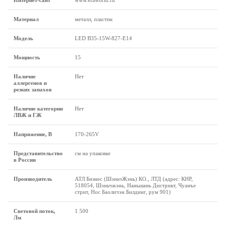
Интернет-сайт
www.eraworld.ru
Материал
металл, пластик
Модель
LED B35-15W-827-E14
Мощность
15
Наличие
Нет
аллергенов и
резких запахов
Наличие категории
Нет
ЛВЖ и ГЖ
Напряжение, В
170-265V
Представительство
см на упаковке
в России
Производитель
АТЛ Бизнес (ШэньчЖэнь) КО., ЛТД (адрес: КНР,
518054, Шэньчжэнь, Наньшань Дистрикт, Чуанъе
стрит, Нос Баоличэн Билдинг, рум 901)
Световой поток,
1 500
Лм