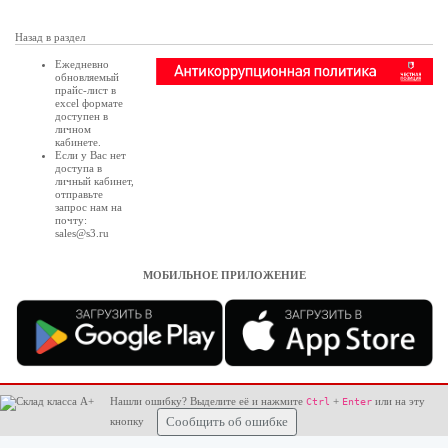
Назад в раздел
Ежедневно
обновляемый
прайс-лист в
excel формате
доступен в
личном
кабинете
.
Если у Вас нет
доступа в
личный кабинет
,
отправьте
запрос нам на
почту:
sales@s3.ru
МОБИЛЬНОЕ ПРИЛОЖЕНИЕ
Нашли ошибку? Выделите её и нажмите
+
или на эту
Ctrl
Enter
кнопку
Сообщить об ошибке