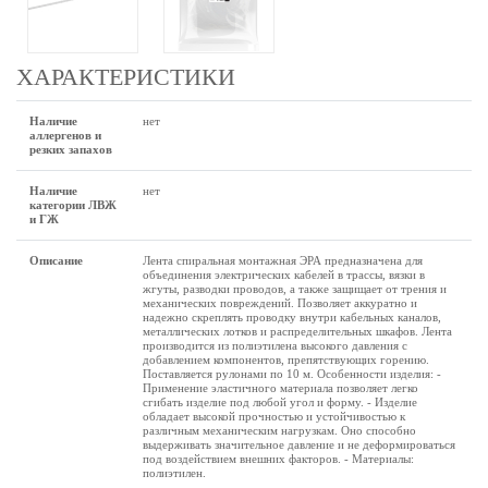
ХАРАКТЕРИСТИКИ
Наличие
нет
аллергенов и
резких запахов
Наличие
нет
категории ЛВЖ
и ГЖ
Описание
Лента спиральная монтажная ЭРА предназначена для
объединения электрических кабелей в трассы, вязки в
жгуты, разводки проводов, а также защищает от трения и
механических повреждений. Позволяет аккуратно и
надежно скреплять проводку внутри кабельных каналов,
металлических лотков и распределительных шкафов. Лента
производится из полиэтилена высокого давления с
добавлением компонентов, препятствующих горению.
Поставляется рулонами по 10 м. Особенности изделия: -
Применение эластичного материала позволяет легко
сгибать изделие под любой угол и форму. - Изделие
обладает высокой прочностью и устойчивостью к
различным механическим нагрузкам. Оно способно
выдерживать значительное давление и не деформироваться
под воздействием внешних факторов. - Материалы:
полиэтилен.