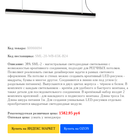
Код товара:
Б0066694
Код поставщика:
SML-20-WB-65K-B24
Описание:
ЭРА SML-2 - магистральные светодиодные светильники с
возможностью креативного соединения, подходят для РЕЕЧНЫХ потолков.
Позволяют реализовать смелые дизайнерские задачи в рамках светового
оформления. На потолке и стенах можно создавать креативный LED-рисунок -
квадраты, буквы и многое другое. Соединяются в линию или под углом (с
раздельным питанием). Выпускаются в двух цветах корпуса – чёрном и белом. В
комплекте с каждым светильником – крепёж для удобного и быстрого монтажа, а
также детали для последовательного соединения. В крепёжный набор входят 2
комплекта креплений - для накладного и подвесного монтажа. Длина троса 1м.
Длина шнура питания 1м. Для создания уникальных LED-рисунков отдельно
приобретаются квадратные светодиодные модули.
1582.95 руб
Рекомендуемая розничная цена:
Оптовая цена:
узнать у менеджера
Купить на ЯНДЕКС МАРКЕТ
Купить на OZON