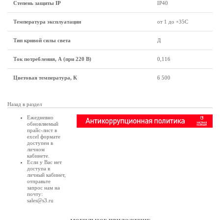
Степень защиты IP
IP40
Температура эксплуатации
от 1 до +35С
Тип кривой силы света
Д
Ток потребления, А (при 220 В)
0,116
Цветовая температура, К
6 500
Назад в раздел
Ежедневно
обновляемый
прайс-лист в
excel формате
доступен в
личном
кабинете
.
Если у Вас нет
доступа в
личный кабинет
,
отправьте
запрос нам на
почту:
sales@s3.ru