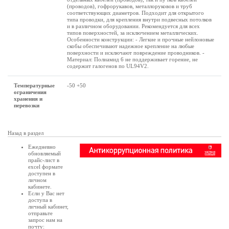
(проводов), гофрорукавов, металлоруковов и труб
соответствующих диаметров. Подходит для открытого
типа проводки, для крепления внутри подвесных потолков
и в различном оборудовании. Рекомендуется для всех
типов поверхностей, за исключением металлических.
Особенности конструкции: - Легкие и прочные нейлоновые
скобы обеспечивают надежное крепление на любые
поверхности и исключают повреждение проводников. -
Материал: Полиамид 6 не поддерживает горение, не
содержит галогенов по UL94V2.
Температурные
-50 +50
ограничения
хранения и
перевозки
Назад в раздел
Ежедневно
обновляемый
прайс-лист в
excel формате
доступен в
личном
кабинете
.
Если у Вас нет
доступа в
личный кабинет
,
отправьте
запрос нам на
почту: