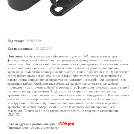
Код товара:
Б0066650
Код поставщика:
NO-225-297
Описание:
Скобы крепежные нейлоновые под винт ЭРА предназначены для
фиксации отдельных кабелей, пучка проводов, гофрорукавов соответствующих
диаметров. Это один из наиболее экономичных видов крепежа. Вы самостоятельно
можете выбрать наиболее подходящий либо имеющийся у вас в наличии вид
крепежа данной скобы к поверхности: саморез, винт с дюбелем и т. п. Представляет
собой нейлоновую петлю, два конца которой имеют отверстия для крепления к
поверхности, данный вид крепежа так же называют «серьгой» или «клипсой» для
крепления кабеля. Скоба предназначена для крепления как отдельных кабелей
(проводов), так и пучков кабелей (проводов), гофрорукавов, металлоруковов и труб
соответствующих диаметров. Подходит для открытого типа проводки, для
крепления внутри подвесных потолков и в различном оборудовании. Рекомендуется
для всех типов поверхностей, за исключением металлических. Особенности
конструкции: - Легкие и прочные нейлоновые скобы обеспечивают надежное
крепление на любые поверхности и исключают повреждение проводников. -
Материал: Полиамид 6 не поддерживает горение, не содержит галогенов по
UL94V2.
45.90 руб
Рекомендуемая розничная цена:
Оптовая цена:
узнать у менеджера