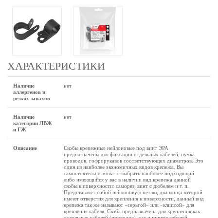
ХАРАКТЕРИСТИКИ
Наличие
нет
аллергенов и
резких запахов
Наличие
нет
категории ЛВЖ
и ГЖ
Описание
Скобы крепежные нейлоновые под винт ЭРА
предназначены для фиксации отдельных кабелей, пучка
проводов, гофрорукавов соответствующих диаметров. Это
один из наиболее экономичных видов крепежа. Вы
самостоятельно можете выбрать наиболее подходящий
либо имеющийся у вас в наличии вид крепежа данной
скобы к поверхности: саморез, винт с дюбелем и т. п.
Представляет собой нейлоновую петлю, два конца которой
имеют отверстия для крепления к поверхности, данный вид
крепежа так же называют «серьгой» или «клипсой» для
крепления кабеля. Скоба предназначена для крепления как
отдельных кабелей (проводов), так и пучков кабелей